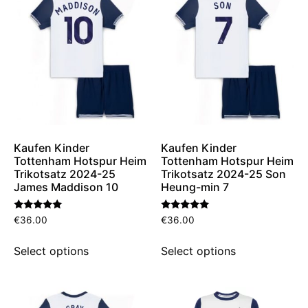
Kaufen Kinder
Kaufen Kinder
Tottenham Hotspur Heim
Tottenham Hotspur Heim
Trikotsatz 2024-25
Trikotsatz 2024-25 Son
James Maddison 10
Heung-min 7
Bewertet
Bewertet
€
36.00
€
36.00
mit
mit
5.00
5.00
von 5
von 5
Select options
Select options