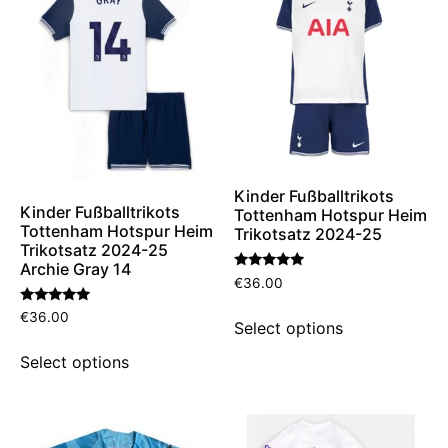
Kinder Fußballtrikots
Kinder Fußballtrikots
Tottenham Hotspur Heim
Tottenham Hotspur Heim
Trikotsatz 2024-25
Trikotsatz 2024-25
Archie Gray 14
Bewertet
€
36.00
mit
5.00
Bewertet
€
36.00
von 5
Select options
mit
5.00
von 5
Select options