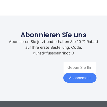
Abonnieren Sie uns
Abonnieren Sie jetzt und erhalten Sie 10 % Rabatt
auf Ihre erste Bestellung. Code:
gunstigfussballtrikot10
Abonnement