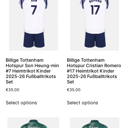
Billige Tottenham
Billige Tottenham
Hotspur Son Heung-min
Hotspur Cristian Romero
#7 Heimtrikot Kinder
#17 Heimtrikot Kinder
2025-26 Fußballtrikots
2025-26 Fußballtrikots
Set
Set
€
35.00
€
35.00
Select options
Select options