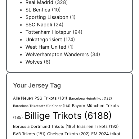
Real Madrid
(328)
SL Benfica
(10)
Sporting Lissabon
(1)
SSC Napoli
(24)
Tottenham Hotspur
(94)
Unkategorisiert
(174)
West Ham United
(1)
Wolverhampton Wanderers
(34)
Wolves
(6)
Your Jersey Tag
Alle Neuen PSG Trikots
(181)
Barcelona Heimtrikot
(122)
Bayern München Trikots
Barcelona Trikotsatz für Kinder
(114)
Billige Trikots
(6188)
(185)
Borussia Dortmund Trikots
(185)
Brasilien Trikots
(192)
Chelsea Trikots
(202)
EM 2024 trikot
BVB Trikots
(181)