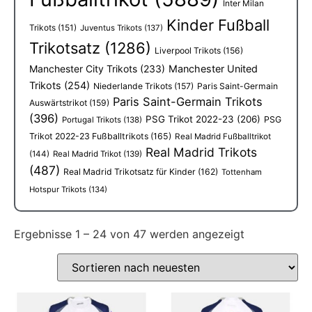
Inter Milan
Kinder Fußball
Trikots
(151)
Juventus Trikots
(137)
Trikotsatz
(1286)
Liverpool Trikots
(156)
Manchester City Trikots
(233)
Manchester United
Trikots
(254)
Niederlande Trikots
(157)
Paris Saint-Germain
Paris Saint-Germain Trikots
Auswärtstrikot
(159)
(396)
PSG Trikot 2022-23
(206)
PSG
Portugal Trikots
(138)
Trikot 2022-23 Fußballtrikots
(165)
Real Madrid Fußballtrikot
Real Madrid Trikots
(144)
Real Madrid Trikot
(139)
(487)
Real Madrid Trikotsatz für Kinder
(162)
Tottenham
Hotspur Trikots
(134)
Ergebnisse 1 – 24 von 47 werden angezeigt