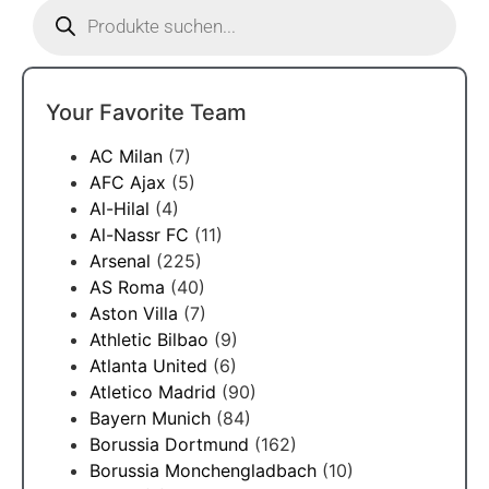
Your Favorite Team
AC Milan
(7)
AFC Ajax
(5)
Al-Hilal
(4)
Al-Nassr FC
(11)
Arsenal
(225)
AS Roma
(40)
Aston Villa
(7)
Athletic Bilbao
(9)
Atlanta United
(6)
Atletico Madrid
(90)
Bayern Munich
(84)
Borussia Dortmund
(162)
Borussia Monchengladbach
(10)