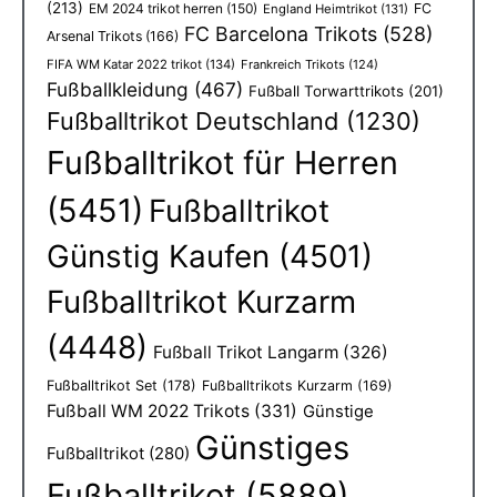
(213)
EM 2024 trikot herren
(150)
FC
England Heimtrikot
(131)
FC Barcelona Trikots
(528)
Arsenal Trikots
(166)
FIFA WM Katar 2022 trikot
(134)
Frankreich Trikots
(124)
Fußballkleidung
(467)
Fußball Torwarttrikots
(201)
Fußballtrikot Deutschland
(1230)
Fußballtrikot für Herren
(5451)
Fußballtrikot
Günstig Kaufen
(4501)
Fußballtrikot Kurzarm
(4448)
Fußball Trikot Langarm
(326)
Fußballtrikot Set
(178)
Fußballtrikots Kurzarm
(169)
Fußball WM 2022 Trikots
(331)
Günstige
Günstiges
Fußballtrikot
(280)
Fußballtrikot
(5889)