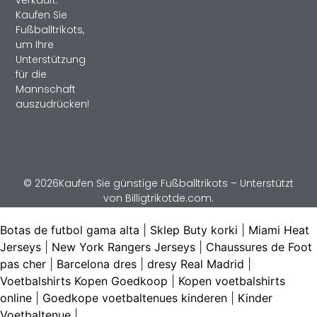
verkauft.
Kaufen Sie
Fußballtrikots,
um Ihre
Unterstützung
für die
Mannschaft
auszudrücken!
© 2026Kaufen Sie günstige Fußballtrikots – Unterstützt
von Billigtrikotde.com.
Botas de futbol gama alta
|
Sklep Buty korki
|
Miami Heat
Jerseys
|
New York Rangers Jerseys
|
Chaussures de Foot
pas cher
|
Barcelona dres
|
dresy Real Madrid
|
Voetbalshirts Kopen Goedkoop
|
Kopen voetbalshirts
online
|
Goedkope voetbaltenues kinderen
|
Kinder
Voetbaltenue
|