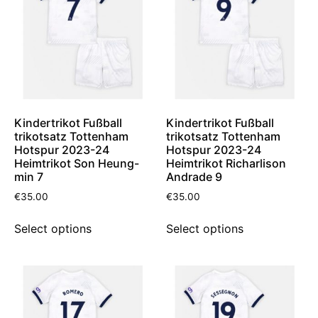
Kindertrikot Fußball
Kindertrikot Fußball
trikotsatz Tottenham
trikotsatz Tottenham
Hotspur 2023-24
Hotspur 2023-24
Heimtrikot Son Heung-
Heimtrikot Richarlison
min 7
Andrade 9
€
35.00
€
35.00
Select options
Select options