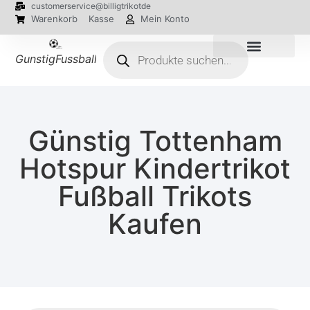
customerservice@billigtrikotde
Warenkorb
Kasse
Mein Konto
GunstigFussballTrikot
EM 2024 Trikots
Günstig Tottenham
Hotspur Kindertrikot
Fußball Trikots
Kaufen