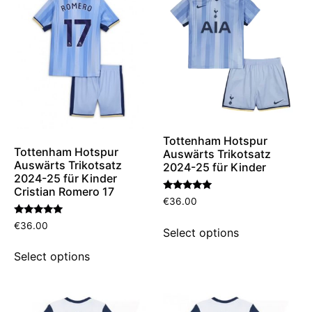
Tottenham Hotspur
Tottenham Hotspur
Auswärts Trikotsatz
Auswärts Trikotsatz
2024-25 für Kinder
2024-25 für Kinder
Cristian Romero 17
Bewertet
€
36.00
mit
5.00
Bewertet
€
36.00
von 5
Select options
mit
5.00
von 5
Select options