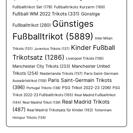
Fußballtrikot Set
(178)
Fußballtrikots Kurzarm
(169)
Fußball WM 2022 Trikots
(331)
Günstige
Günstiges
Fußballtrikot
(280)
Fußballtrikot
(5889)
Inter Milan
Kinder Fußball
Trikots
(151)
Juventus Trikots
(137)
Trikotsatz
(1286)
Liverpool Trikots
(156)
Manchester City Trikots
(233)
Manchester United
Trikots
(254)
Niederlande Trikots
(157)
Paris Saint-Germain
Paris Saint-Germain Trikots
Auswärtstrikot
(159)
(396)
PSG Trikot 2022-23
(206)
PSG
Portugal Trikots
(138)
Trikot 2022-23 Fußballtrikots
(165)
Real Madrid Fußballtrikot
Real Madrid Trikots
(144)
Real Madrid Trikot
(139)
(487)
Real Madrid Trikotsatz für Kinder
(162)
Tottenham
Hotspur Trikots
(134)