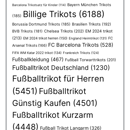
Bayern München Trikots
Barcelona Trikotsatz für Kinder
(114)
Billige Trikots
(6188)
(185)
Borussia Dortmund Trikots
(185)
Brasilien Trikots
(192)
Chelsea Trikots
(202)
EM 2024 trikot
BVB Trikots
(181)
(213)
EM 2024 trikot herren
(150)
FC
England Heimtrikot
(131)
FC Barcelona Trikots
(528)
Arsenal Trikots
(166)
FIFA WM Katar 2022 trikot
(134)
Frankreich Trikots
(124)
Fußballkleidung
(467)
Fußball Torwarttrikots
(201)
Fußballtrikot Deutschland
(1230)
Fußballtrikot für Herren
(5451)
Fußballtrikot
Günstig Kaufen
(4501)
Fußballtrikot Kurzarm
(4448)
Fußball Trikot Langarm
(326)