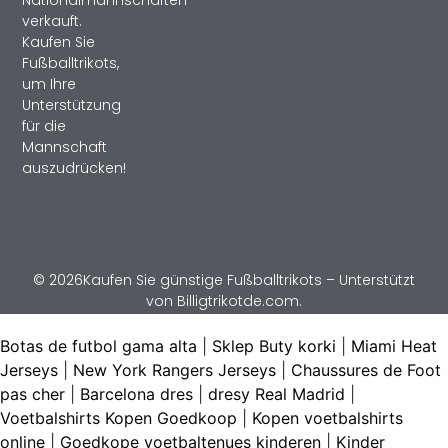
Nationalmannschaften
verkauft.
Kaufen Sie
Fußballtrikots,
um Ihre
Unterstützung
für die
Mannschaft
auszudrücken!
© 2026Kaufen Sie günstige Fußballtrikots – Unterstützt
von Billigtrikotde.com.
Botas de futbol gama alta
|
Sklep Buty korki
|
Miami Heat
Jerseys
|
New York Rangers Jerseys
|
Chaussures de Foot
pas cher
|
Barcelona dres
|
dresy Real Madrid
|
Voetbalshirts Kopen Goedkoop
|
Kopen voetbalshirts
online
|
Goedkope voetbaltenues kinderen
|
Kinder