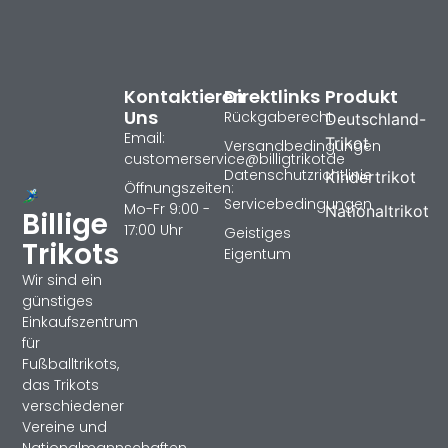
Kontaktieren
Direktlinks
Produkt
Uns
Rückgaberecht
Deutschland-
Email:
Trikot
Versandbedingungen
customerservice@billigtrikotde
Datenschutzrichtlinie
Kindertrikot
Öffnungszeiten:
Servicebedingungen
Mo-Fr 9:00 -
Nationaltrikot
Billige
17:00 Uhr
Geistiges
Trikots
Eigentum
Wir sind ein
günstiges
Einkaufszentrum
für
Fußballtrikots,
das Trikots
verschiedener
Vereine und