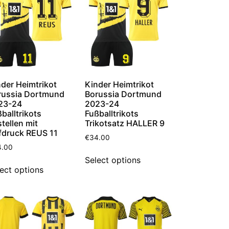
der Heimtrikot
Kinder Heimtrikot
russia Dortmund
Borussia Dortmund
23-24
2023-24
balltrikots
Fußballtrikots
tellen mit
Trikotsatz HALLER 9
fdruck REUS 11
€
34.00
4.00
Select options
ect options