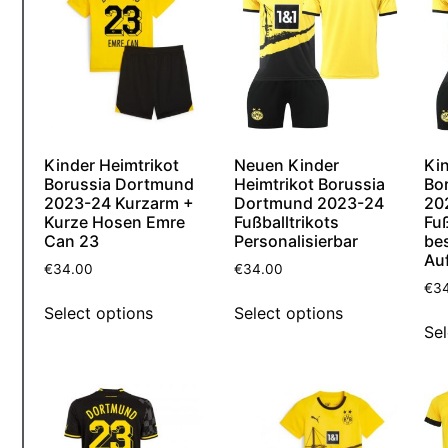
Kinder Heimtrikot
Neuen Kinder
Kin
Borussia Dortmund
Heimtrikot Borussia
Bo
2023-24 Kurzarm +
Dortmund 2023-24
20
Kurze Hosen Emre
Fußballtrikots
Fuß
Can 23
Personalisierbar
bes
Au
€
34.00
€
34.00
€
3
Select options
Select options
Sel