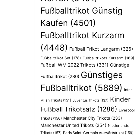
Fußballtrikot Günstig
Kaufen
(4501)
Fußballtrikot Kurzarm
(4448)
Fußball Trikot Langarm
(326)
Fußballtrikot Set
(178)
Fußballtrikots Kurzarm
(169)
Fußball WM 2022 Trikots
(331)
Günstige
Günstiges
Fußballtrikot
(280)
Fußballtrikot
(5889)
Inter
Kinder
Milan Trikots
(151)
Juventus Trikots
(137)
Fußball Trikotsatz
(1286)
Liverpool
Manchester City Trikots
(233)
Trikots
(156)
Manchester United Trikots
(254)
Niederlande
Trikots
(157)
Paris Saint-Germain Auswärtstrikot
(159)