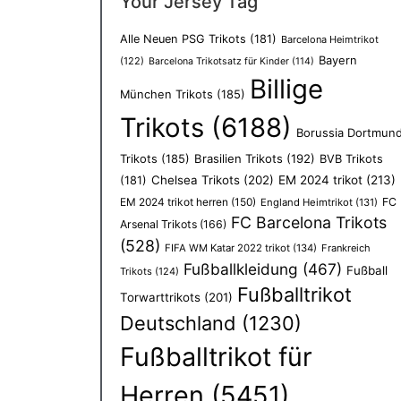
Your Jersey Tag
Alle Neuen PSG Trikots
(181)
Barcelona Heimtrikot
Bayern
(122)
Barcelona Trikotsatz für Kinder
(114)
Billige
München Trikots
(185)
Trikots
(6188)
Borussia Dortmun
Trikots
(185)
Brasilien Trikots
(192)
BVB Trikots
Chelsea Trikots
(202)
EM 2024 trikot
(213)
(181)
EM 2024 trikot herren
(150)
FC
England Heimtrikot
(131)
FC Barcelona Trikots
Arsenal Trikots
(166)
(528)
FIFA WM Katar 2022 trikot
(134)
Frankreich
Fußballkleidung
(467)
Fußball
Trikots
(124)
Fußballtrikot
Torwarttrikots
(201)
Deutschland
(1230)
Fußballtrikot für
Herren
(5451)