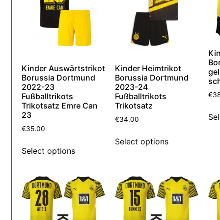
Kin
Bo
Kinder Auswärtstrikot
Kinder Heimtrikot
ge
Borussia Dortmund
Borussia Dortmund
sc
2022-23
2023-24
€
3
Fußballtrikots
Fußballtrikots
Trikotsatz Emre Can
Trikotsatz
23
Sel
€
34.00
€
35.00
Select options
Select options