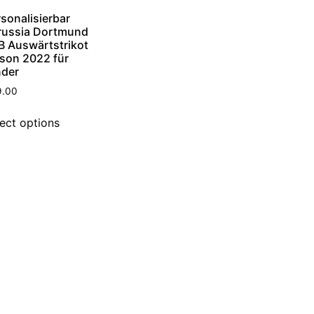
sonalisierbar
russia Dortmund
B Auswärtstrikot
ison 2022 für
nder
9.00
ect options