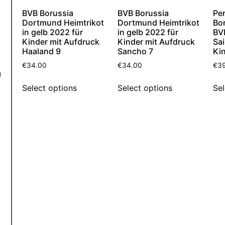
BVB Borussia
BVB Borussia
Per
Dortmund Heimtrikot
Dortmund Heimtrikot
Bo
in gelb 2022 für
in gelb 2022 für
BV
Kinder mit Aufdruck
Kinder mit Aufdruck
Sa
Haaland 9
Sancho 7
Ki
€
34.00
€
34.00
€
3
d
Select options
Select options
Sel