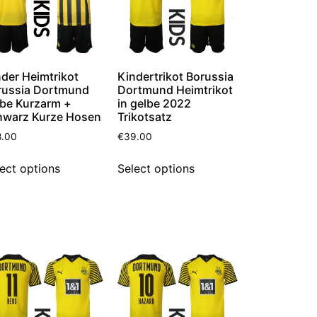
der Heimtrikot
Kindertrikot Borussia
russia Dortmund
Dortmund Heimtrikot
lbe Kurzarm +
in gelbe 2022
hwarz Kurze Hosen
Trikotsatz
8.00
€
39.00
ect options
Select options