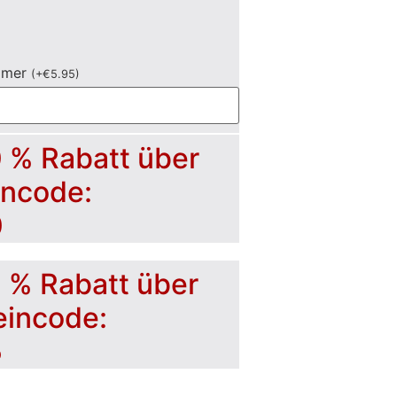
mmer
(
+
€
5.95
)
0 % Rabatt über
incode:
0
5 % Rabatt über
eincode:
5