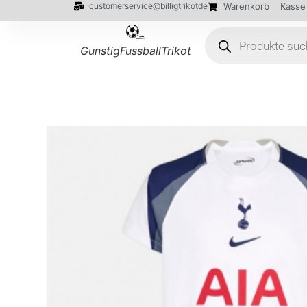
customerservice@billigtrikotde
Warenkorb
Kasse
GunstigFussballTrikot