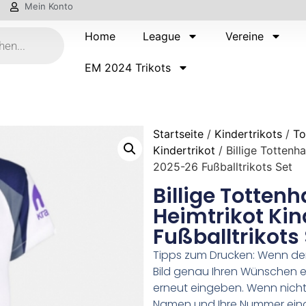
Mein Konto
Home
League
Vereine
EM 2024 Trikots
Startseite
/
Kindertrikots
/
To
Kindertrikot
/ Billige Tottenh
2025-26 Fußballtrikots Set
Billige Totten
Heimtrikot Ki
Fußballtrikots
Tipps zum Drucken: Wenn d
Bild genau Ihren Wünschen e
erneut eingeben. Wenn nicht,
Namen und Ihre Nummer ein