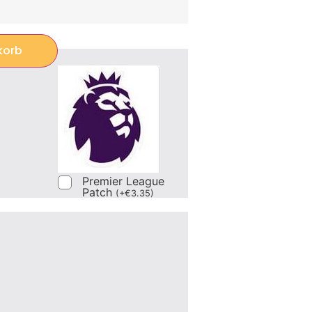
korb
Premier League
Patch
(
+
€
3.35
)