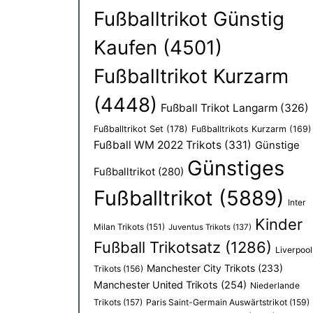
Fußballtrikot Günstig
Kaufen
(4501)
Fußballtrikot Kurzarm
(4448)
Fußball Trikot Langarm
(326)
Fußballtrikot Set
(178)
Fußballtrikots Kurzarm
(169)
Fußball WM 2022 Trikots
(331)
Günstige
Günstiges
Fußballtrikot
(280)
Fußballtrikot
(5889)
Inter
Kinder
Milan Trikots
(151)
Juventus Trikots
(137)
Fußball Trikotsatz
(1286)
Liverpool
Manchester City Trikots
(233)
Trikots
(156)
Manchester United Trikots
(254)
Niederlande
Trikots
(157)
Paris Saint-Germain Auswärtstrikot
(159)