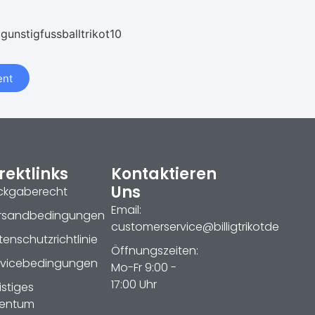
 gunstigfussballtrikot10
nt
rektlinks
Kontaktieren
Uns
ckgaberecht
Email:
rsandbedingungen
customerservice@billigtrikotde
enschutzrichtlinie
Öffnungszeiten:
rvicebedingungen
Mo-Fr 9:00 -
17:00 Uhr
istiges
gentum