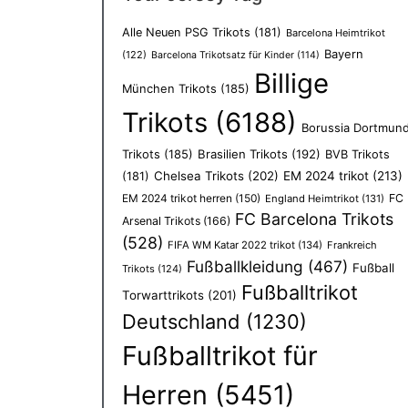
Alle Neuen PSG Trikots
(181)
Barcelona Heimtrikot
Bayern
(122)
Barcelona Trikotsatz für Kinder
(114)
Billige
München Trikots
(185)
Trikots
(6188)
Borussia Dortmun
Trikots
(185)
Brasilien Trikots
(192)
BVB Trikots
Chelsea Trikots
(202)
EM 2024 trikot
(213)
(181)
EM 2024 trikot herren
(150)
FC
England Heimtrikot
(131)
FC Barcelona Trikots
Arsenal Trikots
(166)
(528)
FIFA WM Katar 2022 trikot
(134)
Frankreich
Fußballkleidung
(467)
Fußball
Trikots
(124)
Fußballtrikot
Torwarttrikots
(201)
Deutschland
(1230)
Fußballtrikot für
Herren
(5451)