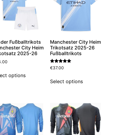
der Fußballtrikots
Manchester City Heim
nchester City Heim
Trikotsatz 2025-26
ikotsatz 2025-26
Fußballtrikots
6.00
Bewertet
€
37.00
mit
ect options
5.00
von 5
Select options