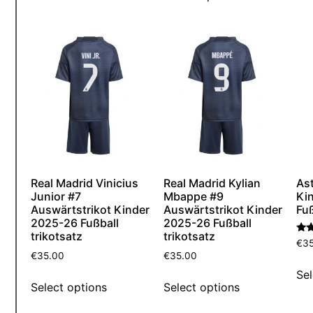
Real Madrid Vinicius
Real Madrid Kylian
Ast
Junior #7
Mbappe #9
Ki
Auswärtstrikot Kinder
Auswärtstrikot Kinder
Fuß
2025-26 Fußball
2025-26 Fußball
trikotsatz
trikotsatz
Bew
€
3
mit
€
35.00
€
35.00
5.0
von
Sel
Select options
Select options