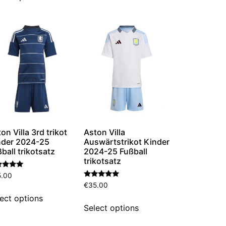
on Villa 3rd trikot
Aston Villa
nder 2024-25
Auswärtstrikot Kinder
ball trikotsatz
2024-25 Fußball
trikotsatz
ertet
5.00
Bewertet
€
35.00
0
mit
 5
5.00
ect options
von 5
Select options