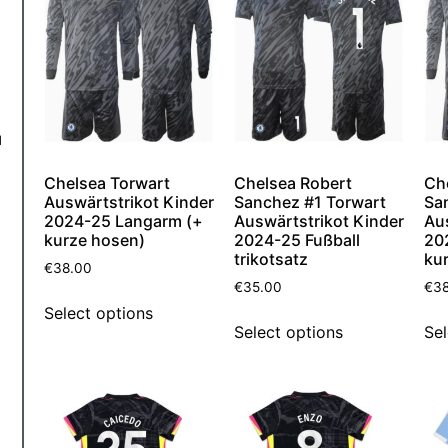
d
Chelsea Torwart
Chelsea Robert
Ch
Auswärtstrikot Kinder
Sanchez #1 Torwart
Sa
2024-25 Langarm (+
Auswärtstrikot Kinder
Au
kurze hosen)
2024-25 Fußball
20
trikotsatz
ku
€
38.00
€
35.00
€
3
Select options
Select options
Sel