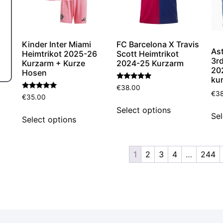
Kinder Inter Miami
FC Barcelona X Travis
Ast
Heimtrikot 2025-26
Scott Heimtrikot
3rd
Kurzarm + Kurze
2024-25 Kurzarm
20
Hosen
ku
Bewertet
€
38.00
mit
€
3
Bewertet
€
35.00
5.00
mit
von 5
5.00
Select options
Sel
von 5
Select options
1
2
3
4
…
244