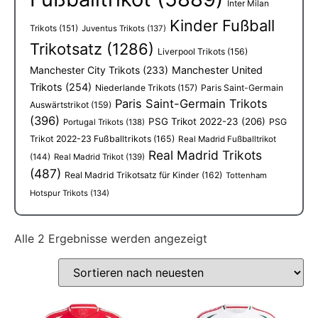
Inter Milan
Kinder Fußball
Trikots
(151)
Juventus Trikots
(137)
Trikotsatz
(1286)
Liverpool Trikots
(156)
Manchester City Trikots
(233)
Manchester United
Trikots
(254)
Niederlande Trikots
(157)
Paris Saint-Germain
Paris Saint-Germain Trikots
Auswärtstrikot
(159)
(396)
PSG Trikot 2022-23
(206)
PSG
Portugal Trikots
(138)
Trikot 2022-23 Fußballtrikots
(165)
Real Madrid Fußballtrikot
Real Madrid Trikots
(144)
Real Madrid Trikot
(139)
(487)
Real Madrid Trikotsatz für Kinder
(162)
Tottenham
Hotspur Trikots
(134)
Alle 2 Ergebnisse werden angezeigt