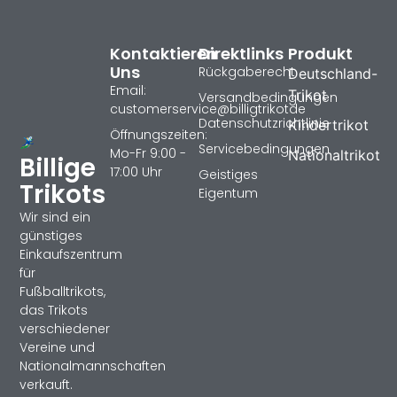
Kontaktieren
Direktlinks
Produkt
Uns
Rückgaberecht
Deutschland-
Email:
Trikot
Versandbedingungen
customerservice@billigtrikotde
Datenschutzrichtlinie
Kindertrikot
Öffnungszeiten:
Servicebedingungen
Mo-Fr 9:00 -
Nationaltrikot
Billige
17:00 Uhr
Geistiges
Trikots
Eigentum
Wir sind ein
günstiges
Einkaufszentrum
für
Fußballtrikots,
das Trikots
verschiedener
Vereine und
Nationalmannschaften
verkauft.