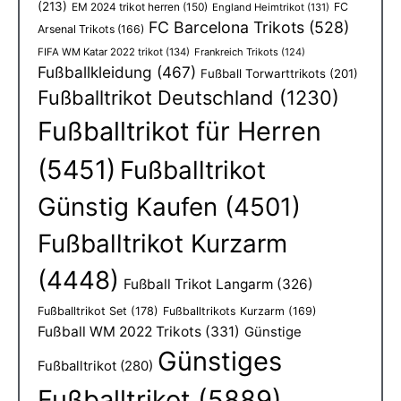
(213)
EM 2024 trikot herren
(150)
FC
England Heimtrikot
(131)
FC Barcelona Trikots
(528)
Arsenal Trikots
(166)
FIFA WM Katar 2022 trikot
(134)
Frankreich Trikots
(124)
Fußballkleidung
(467)
Fußball Torwarttrikots
(201)
Fußballtrikot Deutschland
(1230)
Fußballtrikot für Herren
(5451)
Fußballtrikot
Günstig Kaufen
(4501)
Fußballtrikot Kurzarm
(4448)
Fußball Trikot Langarm
(326)
Fußballtrikot Set
(178)
Fußballtrikots Kurzarm
(169)
Fußball WM 2022 Trikots
(331)
Günstige
Günstiges
Fußballtrikot
(280)
Fußballtrikot
(5889)