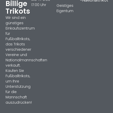
Nationaltrikot
Billige
17:00 Uhr
Geistiges
Trikots
Eigentum
Wir sind ein
günstiges
Einkaufszentrum
für
Fußballtrikots,
das Trikots
verschiedener
Vereine und
Nationalmannschaften
verkauft.
Kaufen Sie
Fußballtrikots,
um Ihre
Unterstützung
für die
Mannschaft
auszudrücken!