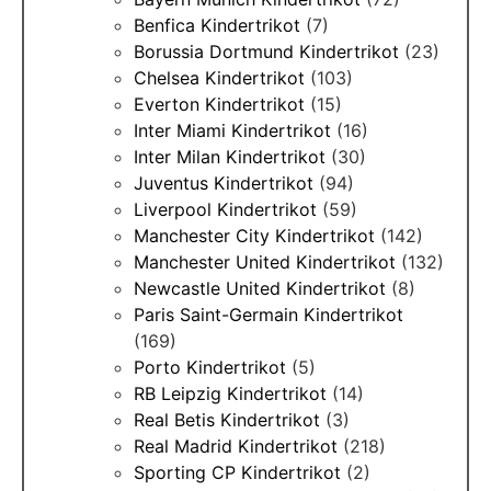
Benfica Kindertrikot
(7)
Borussia Dortmund Kindertrikot
(23)
Chelsea Kindertrikot
(103)
Everton Kindertrikot
(15)
Inter Miami Kindertrikot
(16)
Inter Milan Kindertrikot
(30)
Juventus Kindertrikot
(94)
Liverpool Kindertrikot
(59)
Manchester City Kindertrikot
(142)
Manchester United Kindertrikot
(132)
Newcastle United Kindertrikot
(8)
Paris Saint-Germain Kindertrikot
(169)
Porto Kindertrikot
(5)
RB Leipzig Kindertrikot
(14)
Real Betis Kindertrikot
(3)
Real Madrid Kindertrikot
(218)
Sporting CP Kindertrikot
(2)