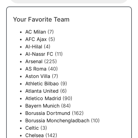
Your Favorite Team
AC Milan
(7)
AFC Ajax
(5)
Al-Hilal
(4)
Al-Nassr FC
(11)
Arsenal
(225)
AS Roma
(40)
Aston Villa
(7)
Athletic Bilbao
(9)
Atlanta United
(6)
Atletico Madrid
(90)
Bayern Munich
(84)
Borussia Dortmund
(162)
Borussia Monchengladbach
(10)
Celtic
(3)
Chelsea
(142)