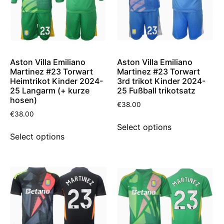
Aston Villa Emiliano
Aston Villa Emiliano
Martinez #23 Torwart
Martinez #23 Torwart
Heimtrikot Kinder 2024-
3rd trikot Kinder 2024-
25 Langarm (+ kurze
25 Fußball trikotsatz
hosen)
€
38.00
€
38.00
Select options
Select options