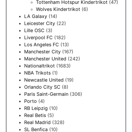
Tottenham Hotspur Kindertrikot
(47)
Wolves Kindertrikot
(6)
LA Galaxy
(14)
Leicester City
(22)
Lille OSC
(3)
Liverpool FC
(182)
Los Angeles FC
(13)
Manchester City
(167)
Manchester United
(242)
Nationaltrikot
(1683)
NBA Trikots
(1)
Newcastle United
(19)
Orlando City SC
(8)
Paris Saint-Germain
(306)
Porto
(4)
RB Leipzig
(10)
Real Betis
(5)
Real Madrid
(328)
SL Benfica
(10)