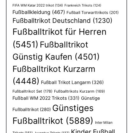
FIFA WM Katar 2022 trikot
(134)
Frankreich Trikots
(124)
Fußballkleidung
(467)
Fußball Torwarttrikots
(201)
Fußballtrikot Deutschland
(1230)
Fußballtrikot für Herren
(5451)
Fußballtrikot
Günstig Kaufen
(4501)
Fußballtrikot Kurzarm
(4448)
Fußball Trikot Langarm
(326)
Fußballtrikot Set
(178)
Fußballtrikots Kurzarm
(169)
Fußball WM 2022 Trikots
(331)
Günstige
Günstiges
Fußballtrikot
(280)
Fußballtrikot
(5889)
Inter Milan
Kinder Fußball
Trikots
(151)
Juventus Trikots
(137)