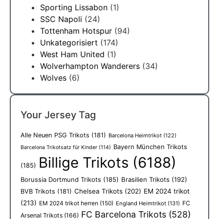
Sporting Lissabon
(1)
SSC Napoli
(24)
Tottenham Hotspur
(94)
Unkategorisiert
(174)
West Ham United
(1)
Wolverhampton Wanderers
(34)
Wolves
(6)
Your Jersey Tag
Alle Neuen PSG Trikots
(181)
Barcelona Heimtrikot
(122)
Bayern München Trikots
Barcelona Trikotsatz für Kinder
(114)
Billige Trikots
(6188)
(185)
Borussia Dortmund Trikots
(185)
Brasilien Trikots
(192)
Chelsea Trikots
(202)
EM 2024 trikot
BVB Trikots
(181)
(213)
EM 2024 trikot herren
(150)
FC
England Heimtrikot
(131)
FC Barcelona Trikots
(528)
Arsenal Trikots
(166)