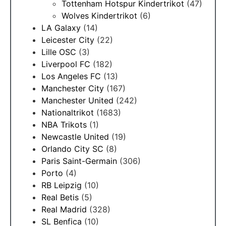
Tottenham Hotspur Kindertrikot
(47)
Wolves Kindertrikot
(6)
LA Galaxy
(14)
Leicester City
(22)
Lille OSC
(3)
Liverpool FC
(182)
Los Angeles FC
(13)
Manchester City
(167)
Manchester United
(242)
Nationaltrikot
(1683)
NBA Trikots
(1)
Newcastle United
(19)
Orlando City SC
(8)
Paris Saint-Germain
(306)
Porto
(4)
RB Leipzig
(10)
Real Betis
(5)
Real Madrid
(328)
SL Benfica
(10)