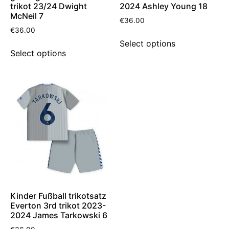
trikot 23/24 Dwight
2024 Ashley Young 18
McNeil 7
€
36.00
€
36.00
Select options
Select options
Kinder Fußball trikotsatz
Everton 3rd trikot 2023-
2024 James Tarkowski 6