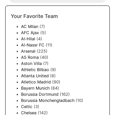
Your Favorite Team
AC Milan
(7)
AFC Ajax
(5)
Al-Hilal
(4)
Al-Nassr FC
(11)
Arsenal
(225)
AS Roma
(40)
Aston Villa
(7)
Athletic Bilbao
(9)
Atlanta United
(6)
Atletico Madrid
(90)
Bayern Munich
(84)
Borussia Dortmund
(162)
Borussia Monchengladbach
(10)
Celtic
(3)
Chelsea
(142)