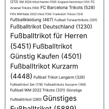
(213)
EM 2024 trikot herren
(150)
FC
England Heimtrikot
(131)
FC Barcelona Trikots
(528)
Arsenal Trikots
(166)
FIFA WM Katar 2022 trikot
(134)
Frankreich Trikots
(124)
Fußballkleidung
(467)
Fußball Torwarttrikots
(201)
Fußballtrikot Deutschland
(1230)
Fußballtrikot für Herren
(5451)
Fußballtrikot
Günstig Kaufen
(4501)
Fußballtrikot Kurzarm
(4448)
Fußball Trikot Langarm
(326)
Fußballtrikot Set
(178)
Fußballtrikots Kurzarm
(169)
Fußball WM 2022 Trikots
(331)
Günstige
Günstiges
Fußballtrikot
(280)
Fußballtrikot
(5889)