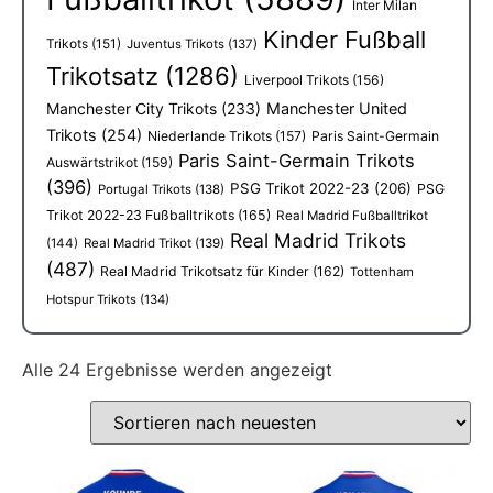
Inter Milan
Kinder Fußball
Trikots
(151)
Juventus Trikots
(137)
Trikotsatz
(1286)
Liverpool Trikots
(156)
Manchester City Trikots
(233)
Manchester United
Trikots
(254)
Niederlande Trikots
(157)
Paris Saint-Germain
Paris Saint-Germain Trikots
Auswärtstrikot
(159)
(396)
PSG Trikot 2022-23
(206)
PSG
Portugal Trikots
(138)
Trikot 2022-23 Fußballtrikots
(165)
Real Madrid Fußballtrikot
Real Madrid Trikots
(144)
Real Madrid Trikot
(139)
(487)
Real Madrid Trikotsatz für Kinder
(162)
Tottenham
Hotspur Trikots
(134)
Alle 24 Ergebnisse werden angezeigt