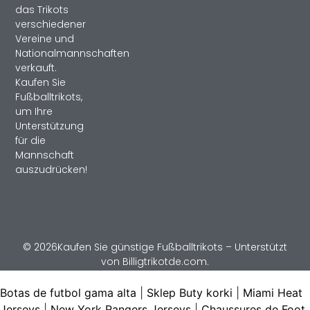
das Trikots
verschiedener
Vereine und
Nationalmannschaften
verkauft.
Kaufen Sie
Fußballtrikots,
um Ihre
Unterstützung
für die
Mannschaft
auszudrücken!
© 2026Kaufen Sie günstige Fußballtrikots – Unterstützt
von Billigtrikotde.com.
Botas de futbol gama alta
|
Sklep Buty korki
|
Miami Heat
Jerseys
|
New York Rangers Jerseys
|
Chaussures de Foot