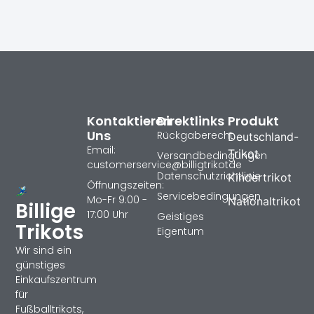
Kontaktieren
Direktlinks
Produkt
Uns
Rückgaberecht
Deutschland-
Email:
Trikot
Versandbedingungen
customerservice@billigtrikotde
Datenschutzrichtlinie
Kindertrikot
Öffnungszeiten:
Servicebedingungen
Mo-Fr 9:00 -
Nationaltrikot
Billige
17:00 Uhr
Geistiges
Trikots
Eigentum
Wir sind ein
günstiges
Einkaufszentrum
für
Fußballtrikots,