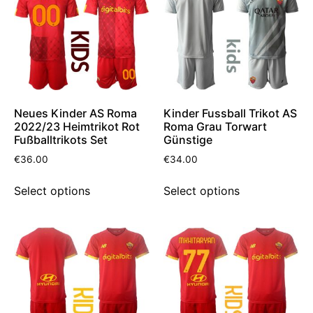
Neues Kinder AS Roma
Kinder Fussball Trikot AS
2022/23 Heimtrikot Rot
Roma Grau Torwart
Fußballtrikots Set
Günstige
€
36.00
€
34.00
Select options
Select options