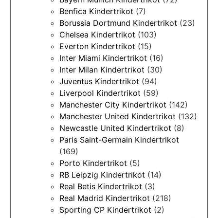
Benfica Kindertrikot
(7)
Borussia Dortmund Kindertrikot
(23)
Chelsea Kindertrikot
(103)
Everton Kindertrikot
(15)
Inter Miami Kindertrikot
(16)
Inter Milan Kindertrikot
(30)
Juventus Kindertrikot
(94)
Liverpool Kindertrikot
(59)
Manchester City Kindertrikot
(142)
Manchester United Kindertrikot
(132)
Newcastle United Kindertrikot
(8)
Paris Saint-Germain Kindertrikot
(169)
Porto Kindertrikot
(5)
RB Leipzig Kindertrikot
(14)
Real Betis Kindertrikot
(3)
Real Madrid Kindertrikot
(218)
Sporting CP Kindertrikot
(2)