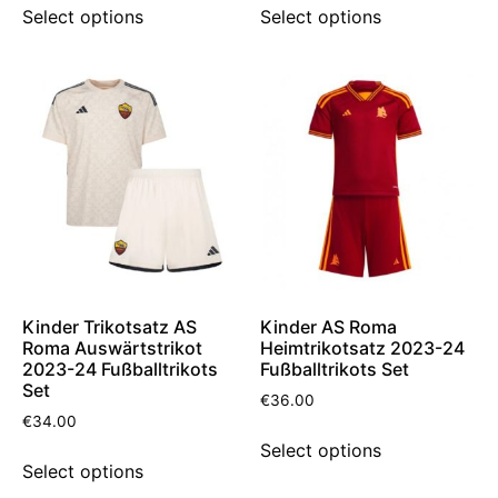
Select options
Select options
Kinder Trikotsatz AS
Kinder AS Roma
Roma Auswärtstrikot
Heimtrikotsatz 2023-24
2023-24 Fußballtrikots
Fußballtrikots Set
Set
€
36.00
€
34.00
Select options
Select options