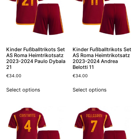
Kinder Fußballtrikots Set
Kinder Fußballtrikots Set
AS Roma Heimtrikotsatz
AS Roma Heimtrikotsatz
2023-2024 Paulo Dybala
2023-2024 Andrea
21
Belotti 11
€
34.00
€
34.00
Select options
Select options