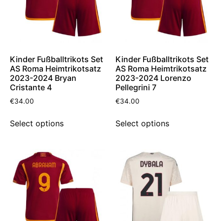
Kinder Fußballtrikots Set
Kinder Fußballtrikots Set
AS Roma Heimtrikotsatz
AS Roma Heimtrikotsatz
2023-2024 Bryan
2023-2024 Lorenzo
Cristante 4
Pellegrini 7
€
34.00
€
34.00
Select options
Select options