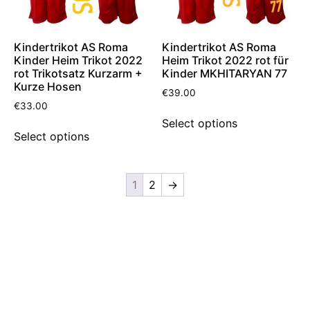
Kindertrikot AS Roma
Kindertrikot AS Roma
Kinder Heim Trikot 2022
Heim Trikot 2022 rot für
rot Trikotsatz Kurzarm +
Kinder MKHITARYAN 77
Kurze Hosen
€
39.00
€
33.00
Select options
Select options
1
2
→