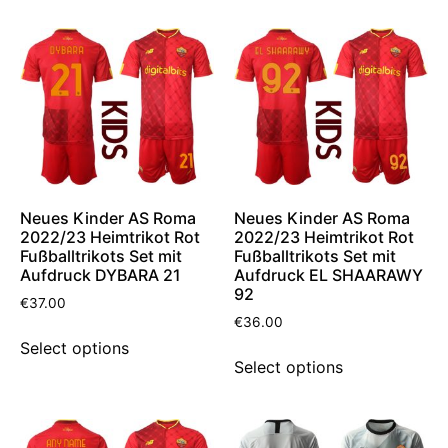
Neues Kinder AS Roma
Neues Kinder AS Roma
2022/23 Heimtrikot Rot
2022/23 Heimtrikot Rot
Fußballtrikots Set mit
Fußballtrikots Set mit
Aufdruck DYBARA 21
Aufdruck EL SHAARAWY
92
€
37.00
€
36.00
Select options
Select options