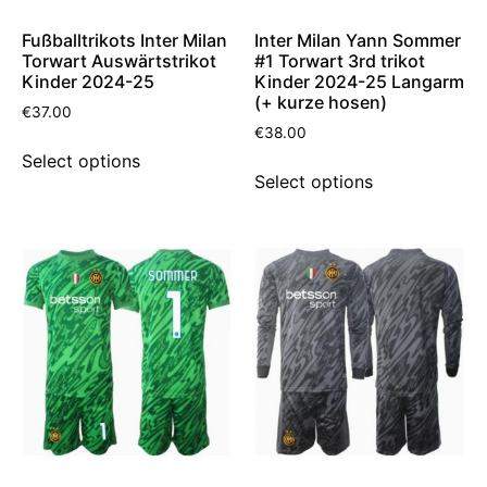
Fußballtrikots Inter Milan
Inter Milan Yann Sommer
Torwart Auswärtstrikot
#1 Torwart 3rd trikot
Kinder 2024-25
Kinder 2024-25 Langarm
(+ kurze hosen)
€
37.00
€
38.00
Select options
Select options