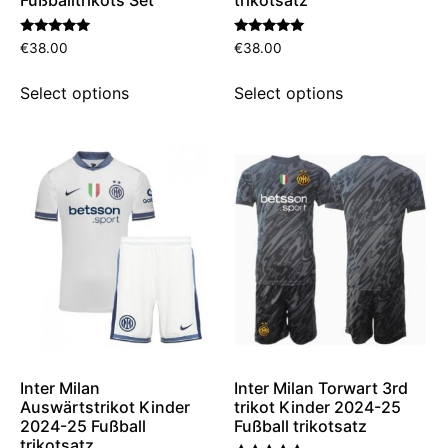
Bewertet
Bewertet
€
38.00
€
38.00
mit
mit
5.00
5.00
von 5
von 5
Select options
Select options
Inter Milan
Inter Milan Torwart 3rd
Auswärtstrikot Kinder
trikot Kinder 2024-25
2024-25 Fußball
Fußball trikotsatz
trikotsatz