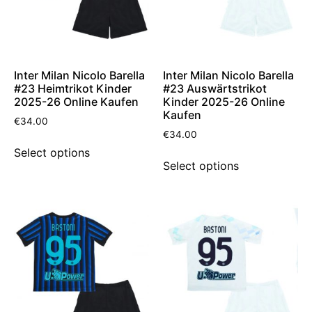
Inter Milan Nicolo Barella
Inter Milan Nicolo Barella
#23 Heimtrikot Kinder
#23 Auswärtstrikot
2025-26 Online Kaufen
Kinder 2025-26 Online
Kaufen
€
34.00
€
34.00
Select options
Select options