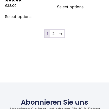
Bewertet
€
38.00
Select options
mit
5.00
von 5
Select options
1
2
→
Abonnieren Sie uns
Abonnieren Sie jetzt und erhalten Sie 10 % Rabatt