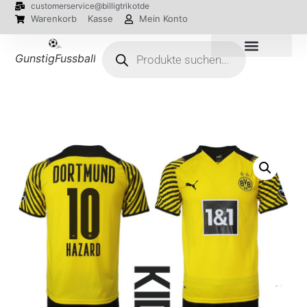
customerservice@billigtrikotde
Warenkorb
Kasse
Mein Konto
GunstigFussballTrikot
EM 2024 Trikots