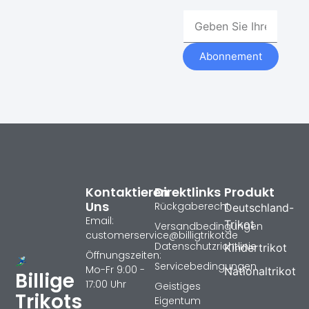
Abonnement
Kontaktieren
Direktlinks
Produkt
Uns
Rückgaberecht
Deutschland-
Email:
Trikot
Versandbedingungen
customerservice@billigtrikotde
Datenschutzrichtlinie
Kindertrikot
Öffnungszeiten:
Servicebedingungen
Mo-Fr 9:00 -
Nationaltrikot
Billige
17:00 Uhr
Geistiges
Trikots
Eigentum