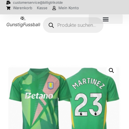
customerservice@billigtrikotde
Warenkorb
Kasse
Mein Konto
GunstigFussballTrikot
EM 2024 Trikots