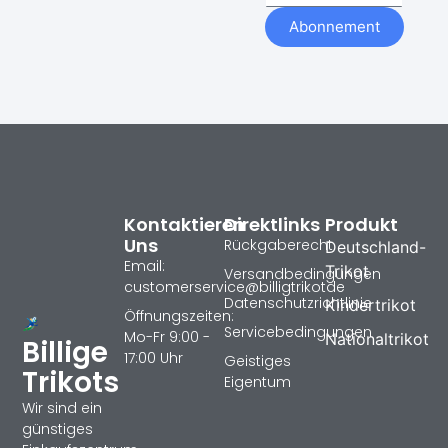
Abonnement
Kontaktieren
Direktlinks
Produkt
Uns
Rückgaberecht
Deutschland-
Email:
Trikot
Versandbedingungen
customerservice@billigtrikotde
Datenschutzrichtlinie
Kindertrikot
Öffnungszeiten:
Servicebedingungen
Mo-Fr 9:00 -
Nationaltrikot
Billige
17:00 Uhr
Geistiges
Trikots
Eigentum
Wir sind ein
günstiges