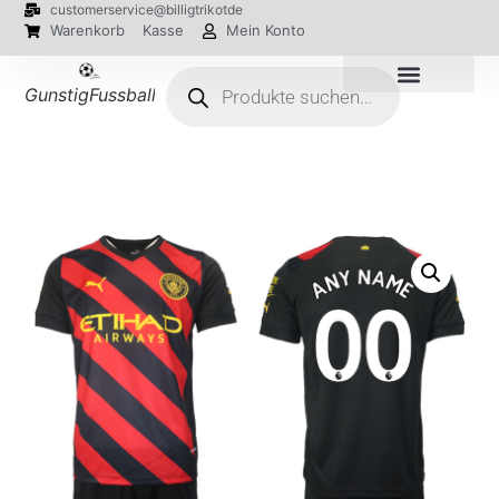
customerservice@billigtrikotde
Warenkorb
Kasse
Mein Konto
GunstigFussballTrikot
EM 2024 Trikots