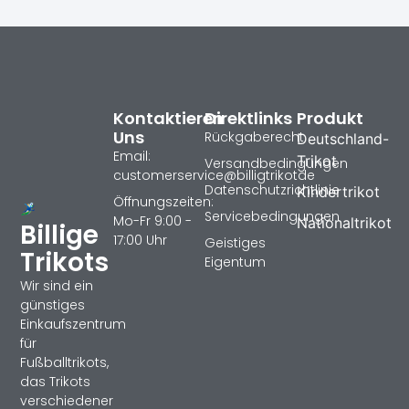
Kontaktieren
Direktlinks
Produkt
Uns
Rückgaberecht
Deutschland-
Email:
Trikot
Versandbedingungen
customerservice@billigtrikotde
Datenschutzrichtlinie
Kindertrikot
Öffnungszeiten:
Servicebedingungen
Mo-Fr 9:00 -
Nationaltrikot
Billige
17:00 Uhr
Geistiges
Trikots
Eigentum
Wir sind ein
günstiges
Einkaufszentrum
für
Fußballtrikots,
das Trikots
verschiedener