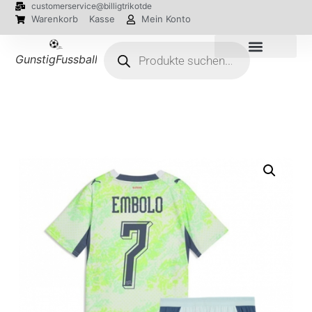
customerservice@billigtrikotde
Warenkorb
Kasse
Mein Konto
GunstigFussballTrikot
EM 2024 Trikots