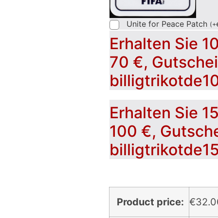
Unite for Peace Patch
(
+
Erhalten Sie 1
70 €, Gutsche
billigtrikotde1
Erhalten Sie 1
100 €, Gutsch
billigtrikotde1
Product price:
€
32.0