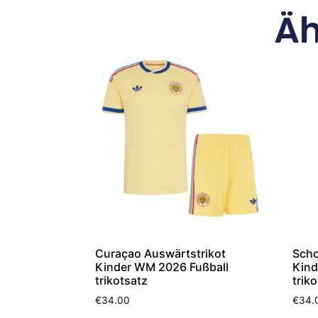
Äh
Curaçao Auswärtstrikot
Scho
Kinder WM 2026 Fußball
Kind
trikotsatz
trik
€
34.00
€
34.