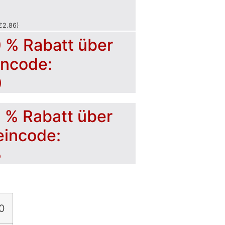
€
2.86
)
0 % Rabatt über
incode:
0
5 % Rabatt über
eincode:
5
0