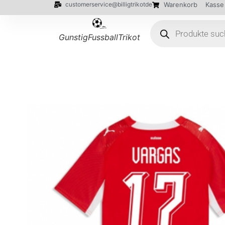
customerservice@billigtrikotde
Warenkorb
Kasse
GunstigFussballTrikot