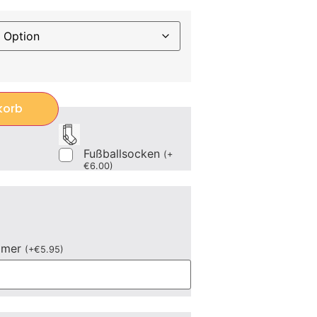
korb
Fußballsocken
(
+
€
6.00
)
mmer
(
+
€
5.95
)