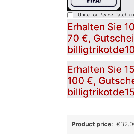
Unite for Peace Patch
(
+
Erhalten Sie 1
70 €, Gutsche
billigtrikotde1
Erhalten Sie 1
100 €, Gutsch
billigtrikotde1
Product price:
€
32.0