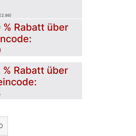
€
2.86
)
0 % Rabatt über
incode:
0
5 % Rabatt über
eincode:
5
0