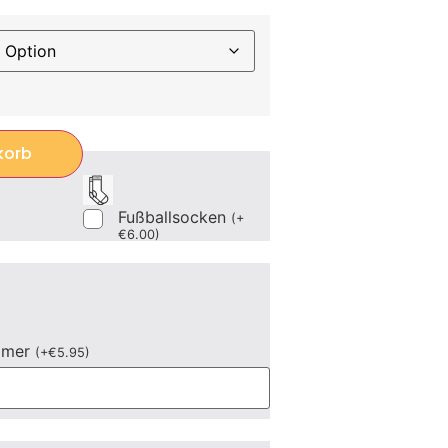
korb
Fußballsocken
(
+
€
6.00
)
mmer
(
+
€
5.95
)