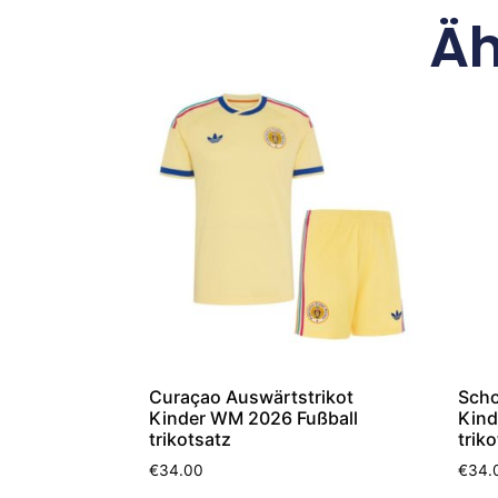
Äh
Curaçao Auswärtstrikot
Scho
Kinder WM 2026 Fußball
Kind
trikotsatz
trik
€
34.00
€
34.