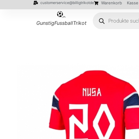
customerservice@billigtrikotde
Warenkorb
Kasse
GunstigFussballTrikot