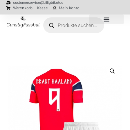
customerservice@billigtrikotde
Warenkorb
Kasse
Mein Konto
GunstigFussballTrikot
EM 2024 Trikots