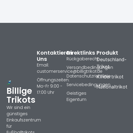
Kontaktieren
Direktlinks
Produkt
Uns
Rückgaberecht
Deutschland-
Email:
Trikot
Versandbedingungen
customerservice@billigtrikotde
Datenschutzrichtlinie
Kindertrikot
Öffnungszeiten:
Servicebedingungen
Mo-Fr 9:00 -
Nationaltrikot
Billige
17:00 Uhr
Geistiges
Trikots
Eigentum
Wir sind ein
günstiges
Einkaufszentrum
für
Fußballtrikots,