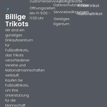
customerservice@billigtrikotde
Datenschutzrichtlinie
Kindertrikot
Öffnungszeiten:
Servicebedingungen
Mo-Fr 9:00 -
Nationaltrikot
Billige
17:00 Uhr
Geistiges
Trikots
Eigentum
Wir sind ein
günstiges
Einkaufszentrum
für
Fußballtrikots,
das Trikots
verschiedener
Vereine und
Nationalmannschaften
verkauft.
Kaufen Sie
Fußballtrikots,
um Ihre
Unterstützung
für die
Mannschaft