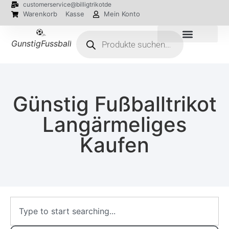
customerservice@billigtrikotde
Warenkorb
Kasse
Mein Konto
GunstigFussballTrikot
EM 2024 Trikots
Günstig Fußballtrikot
Langärmeliges
Kaufen