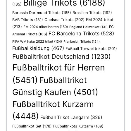
Billige Trikots
(6188)
(185)
Borussia Dortmund Trikots
(185)
Brasilien Trikots
(192)
Chelsea Trikots
(202)
EM 2024 trikot
BVB Trikots
(181)
(213)
EM 2024 trikot herren
(150)
FC
England Heimtrikot
(131)
FC Barcelona Trikots
(528)
Arsenal Trikots
(166)
FIFA WM Katar 2022 trikot
(134)
Frankreich Trikots
(124)
Fußballkleidung
(467)
Fußball Torwarttrikots
(201)
Fußballtrikot Deutschland
(1230)
Fußballtrikot für Herren
(5451)
Fußballtrikot
Günstig Kaufen
(4501)
Fußballtrikot Kurzarm
(4448)
Fußball Trikot Langarm
(326)
Fußballtrikot Set
(178)
Fußballtrikots Kurzarm
(169)