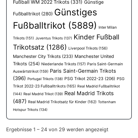
Fußball WM 2022 Trikots
(331)
Günstige
Günstiges
Fußballtrikot
(280)
Fußballtrikot
(5889)
Inter Milan
Kinder Fußball
Trikots
(151)
Juventus Trikots
(137)
Trikotsatz
(1286)
Liverpool Trikots
(156)
Manchester City Trikots
(233)
Manchester United
Trikots
(254)
Niederlande Trikots
(157)
Paris Saint-Germain
Paris Saint-Germain Trikots
Auswärtstrikot
(159)
(396)
PSG Trikot 2022-23
(206)
PSG
Portugal Trikots
(138)
Trikot 2022-23 Fußballtrikots
(165)
Real Madrid Fußballtrikot
Real Madrid Trikots
(144)
Real Madrid Trikot
(139)
(487)
Real Madrid Trikotsatz für Kinder
(162)
Tottenham
Hotspur Trikots
(134)
Ergebnisse 1 – 24 von 29 werden angezeigt