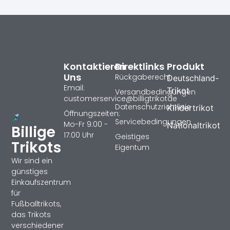
Kontaktieren
Direktlinks
Produkt
Uns
Rückgaberecht
Deutschland-
Email:
Trikot
Versandbedingungen
customerservice@billigtrikotde
Datenschutzrichtlinie
Kindertrikot
Öffnungszeiten:
Servicebedingungen
Mo-Fr 9:00 -
Nationaltrikot
Billige
17:00 Uhr
Geistiges
Trikots
Eigentum
Wir sind ein
günstiges
Einkaufszentrum
für
Fußballtrikots,
das Trikots
verschiedener