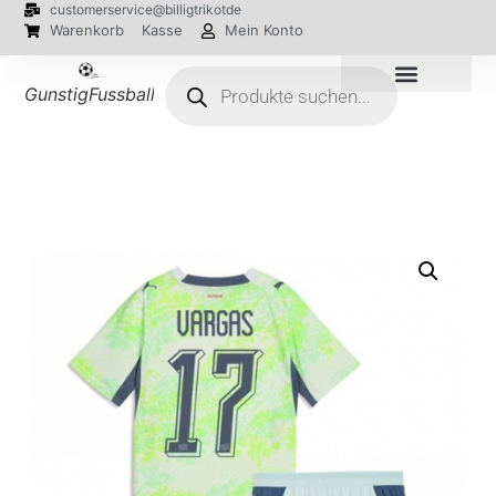
customerservice@billigtrikotde
Warenkorb
Kasse
Mein Konto
GunstigFussballTrikot
EM 2024 Trikots