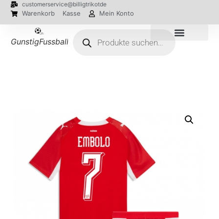
customerservice@billigtrikotde
Warenkorb
Kasse
Mein Konto
GunstigFussballTrikot
EM 2024 Trikots