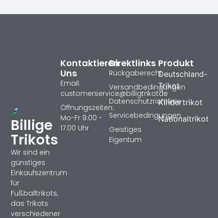
Kontaktieren
Direktlinks
Produkt
Uns
Rückgaberecht
Deutschland-
Email:
Trikot
Versandbedingungen
customerservice@billigtrikotde
Datenschutzrichtlinie
Kindertrikot
Öffnungszeiten:
Servicebedingungen
Mo-Fr 9:00 -
Nationaltrikot
Billige
17:00 Uhr
Geistiges
Trikots
Eigentum
Wir sind ein
günstiges
Einkaufszentrum
für
Fußballtrikots,
das Trikots
verschiedener