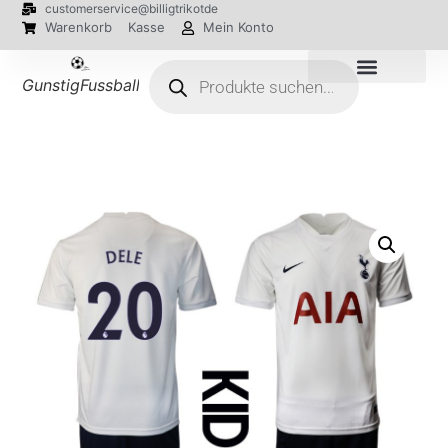
customerservice@billigtrikotde
Warenkorb
Kasse
Mein Konto
GunstigFussballTrikot
EM 2024 Trikots