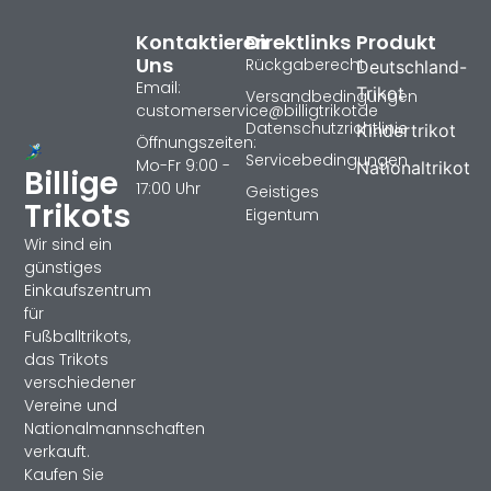
Kontaktieren
Direktlinks
Produkt
Uns
Rückgaberecht
Deutschland-
Email:
Trikot
Versandbedingungen
customerservice@billigtrikotde
Datenschutzrichtlinie
Kindertrikot
Öffnungszeiten:
Servicebedingungen
Mo-Fr 9:00 -
Nationaltrikot
Billige
17:00 Uhr
Geistiges
Trikots
Eigentum
Wir sind ein
günstiges
Einkaufszentrum
für
Fußballtrikots,
das Trikots
verschiedener
Vereine und
Nationalmannschaften
verkauft.
Kaufen Sie