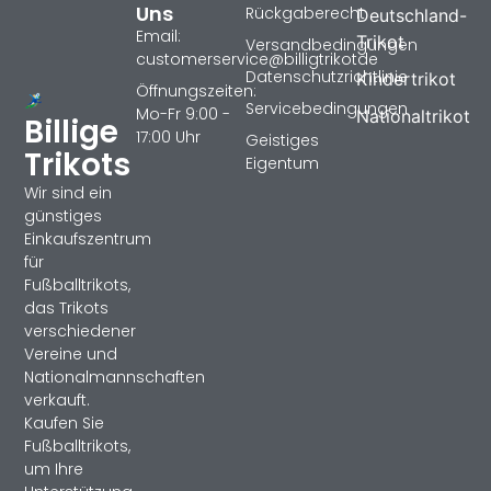
Uns
Rückgaberecht
Deutschland-
Email:
Trikot
Versandbedingungen
customerservice@billigtrikotde
Datenschutzrichtlinie
Kindertrikot
Öffnungszeiten:
Servicebedingungen
Mo-Fr 9:00 -
Nationaltrikot
Billige
17:00 Uhr
Geistiges
Trikots
Eigentum
Wir sind ein
günstiges
Einkaufszentrum
für
Fußballtrikots,
das Trikots
verschiedener
Vereine und
Nationalmannschaften
verkauft.
Kaufen Sie
Fußballtrikots,
um Ihre