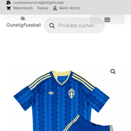
customerservice@billigtrikotde
Warenkorb
Kasse
Mein Konto
GunstigFussballTrikot
EM 2024 Trikots