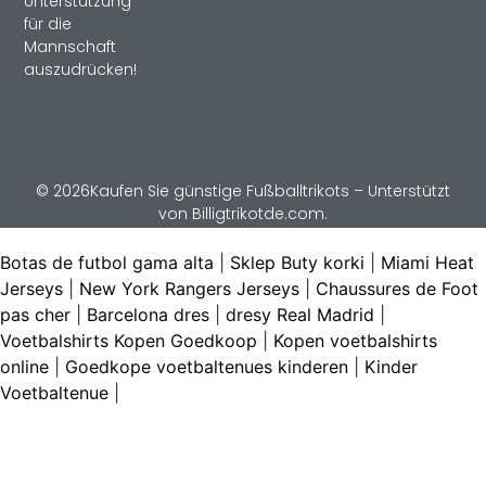
Unterstützung
für die
Mannschaft
auszudrücken!
© 2026Kaufen Sie günstige Fußballtrikots – Unterstützt
von Billigtrikotde.com.
Botas de futbol gama alta
|
Sklep Buty korki
|
Miami Heat
Jerseys
|
New York Rangers Jerseys
|
Chaussures de Foot
pas cher
|
Barcelona dres
|
dresy Real Madrid
|
Voetbalshirts Kopen Goedkoop
|
Kopen voetbalshirts
online
|
Goedkope voetbaltenues kinderen
|
Kinder
Voetbaltenue
|