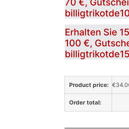
70 €, Gutsche
billigtrikotde1
Erhalten Sie 1
100 €, Gutsch
billigtrikotde1
Product price:
€
34.0
Order total: