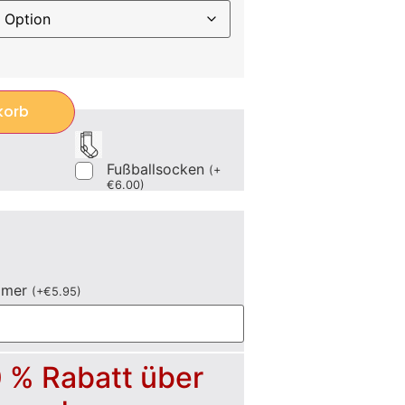
korb
Fußballsocken
(
+
€
6.00
)
mmer
(
+
€
5.95
)
0 % Rabatt über