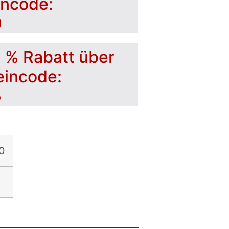
incode:
0
5 % Rabatt über
eincode:
5
0