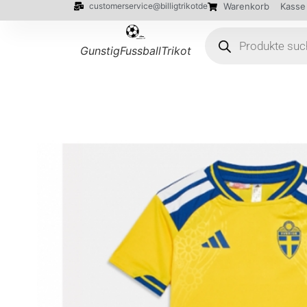
customerservice@billigtrikotde
Warenkorb
Kasse
GunstigFussballTrikot