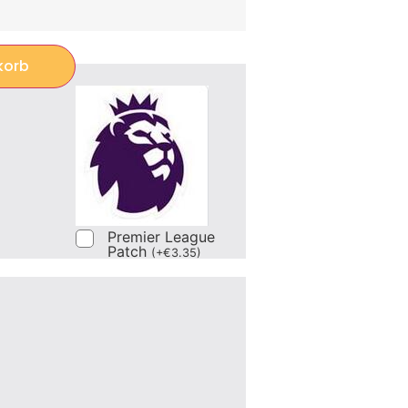
korb
Premier League
Patch
(
+
€
3.35
)