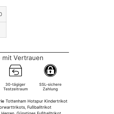
0
 mit Vertrauen
30-tägiger
SSL-sichere
Testzeitraum
Zahlung
ie
Tottenham Hotspur Kindertrikot
orwarttrikots
,
Fußballtrikot
r Herren
,
Günstiges Fußballtrikot
,