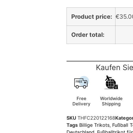
Product price:
€
35.0
Order total:
Kaufen Sie
Free
Worldwide
Delivery
Shipping
SKU
THFC220122168
Kategor
Tags
Billige Trikots
,
Fußball T
Deutschland
,
Fußballtrikot fü