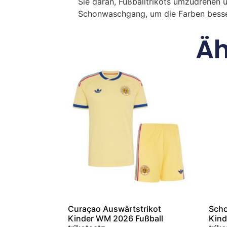
Sie daran, Fußballtrikots umzudrehen 
Schonwaschgang, um die Farben besse
Äh
Curaçao Auswärtstrikot
Scho
Kinder WM 2026 Fußball
Kind