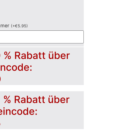
mmer
(
+
€
5.95
)
0 % Rabatt über
incode:
0
5 % Rabatt über
eincode:
5