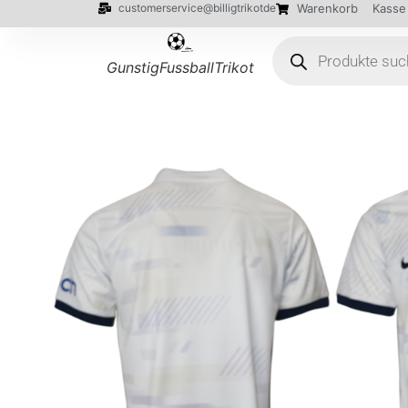
customerservice@billigtrikotde
Warenkorb
Kasse
GunstigFussballTrikot