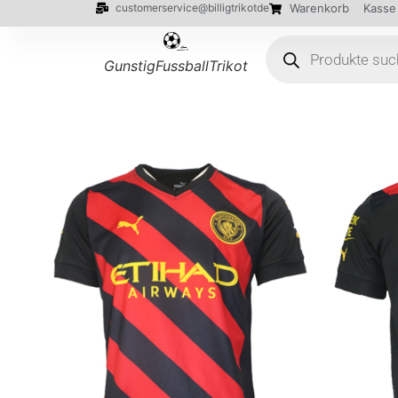
customerservice@billigtrikotde
Warenkorb
Kasse
GunstigFussballTrikot