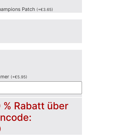
hampions Patch
(
+
€
3.65
)
mmer
(
+
€
5.95
)
0 % Rabatt über
incode:
0