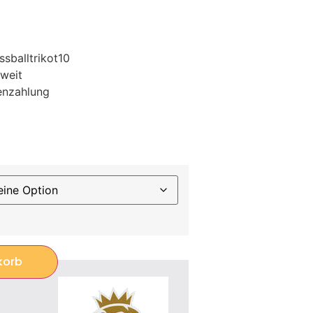
sballtrikot10
weit
enzahlung
korb