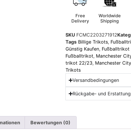
Free
Worldwide
Delivery
Shipping
SKU
FCMC2203271912
Kateg
Tags
Billige Trikots
,
Fußballtr
Günstig Kaufen
,
Fußballtriko
Fußballtrikot
,
Manchester City
trikot 22/23
,
Manchester City
Trikots
Versandbedingungen
Rückgabe- und Erstattungs
rmationen
Bewertungen (0)