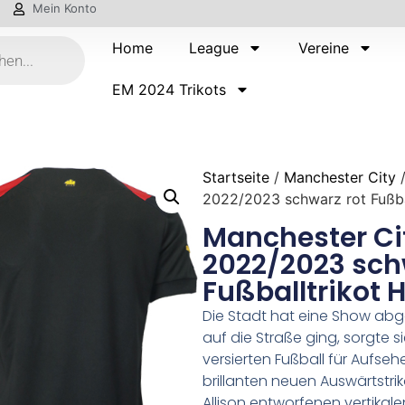
Mein Konto
Home
League
Vereine
EM 2024 Trikots
Startseite
/
Manchester City
/
2022/2023 schwarz rot Fußbal
Manchester Ci
2022/2023 sch
Fußballtrikot 
Die Stadt hat eine Show abge
auf die Straße ging, sorgte s
versierten Fußball für Aufse
brillanten neuen Auswärtstr
Allison entworfenen vertikale