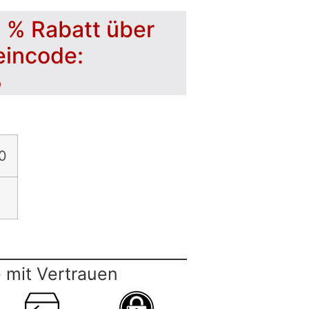
5 % Rabatt über
eincode:
5
0
 mit Vertrauen