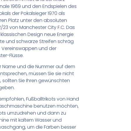
inale 1969 und den Endspielen des
als der Pokalsieger 1970 als
hren Platz unter den absoluten
2/23 von Manchester City F.C. Das
 klassischen Design neue Energie
rote und schwarze Streifen schräg
vom Vereinswappen und der
ter-Flüsse.
er Name und die Nummer auf dem
ntsprechen, müssen Sie sie nicht
 sollten Sie Ihren gewünschten
geben.
empfohlen, Fußballtrikots von Hand
Waschmaschine benutzen möchten,
ikots umzudrehen und dann zu
chine mit kaltem Wasser und
waschgang, um die Farben besser