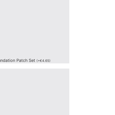
undation Patch Set
(
+
€
4.65
)