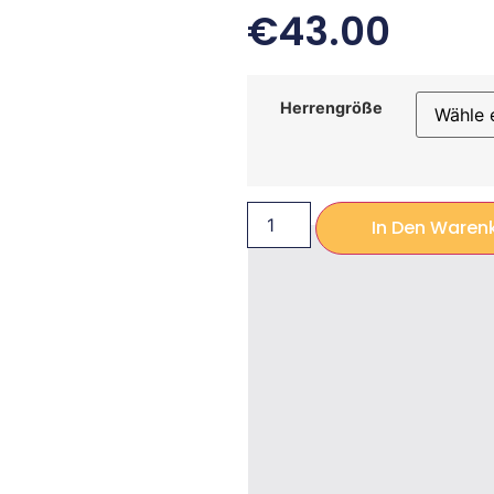
€
43.00
Herrengröße
In Den Waren