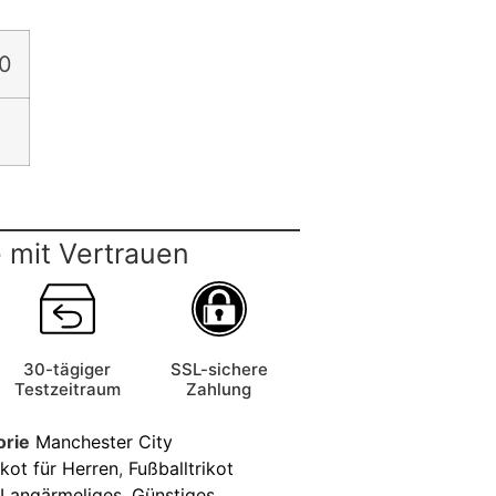
0
 mit Vertrauen
30-tägiger
SSL-sichere
Testzeitraum
Zahlung
orie
Manchester City
ikot für Herren
,
Fußballtrikot
t Langärmeliges
,
Günstiges