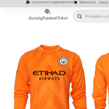
customerservice@billigtrikotde
Warenkorb
Kasse
GunstigFussballTrikot