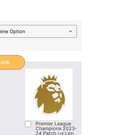
korb
Premier League
Champions 2023-
24 Patch
(
+
€
3.85
)