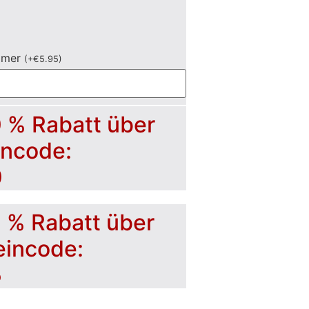
mmer
(
+
€
5.95
)
0 % Rabatt über
incode:
0
5 % Rabatt über
eincode:
5