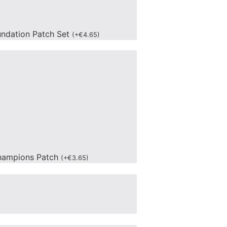
undation Patch Set
(
+
€
4.65
)
hampions Patch
(
+
€
3.65
)