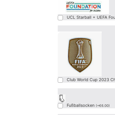
UCL Starball + UEFA Fo
Club World Cup 2023 C
Fußballsocken
(
+
€
6.00
)