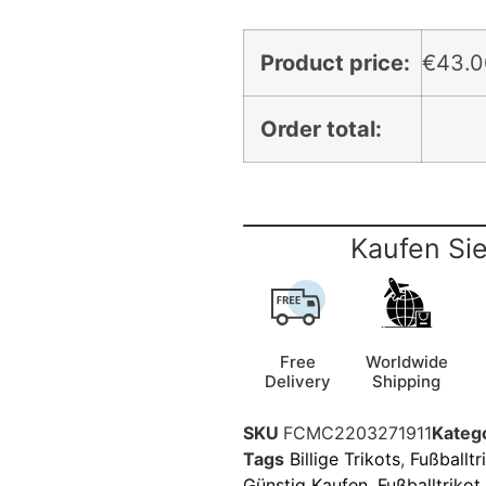
Product price:
€
43.0
Order total:
Kaufen Sie
Free
Worldwide
Delivery
Shipping
SKU
FCMC2203271911
Kateg
Tags
Billige Trikots
,
Fußballtr
Günstig Kaufen
,
Fußballtriko