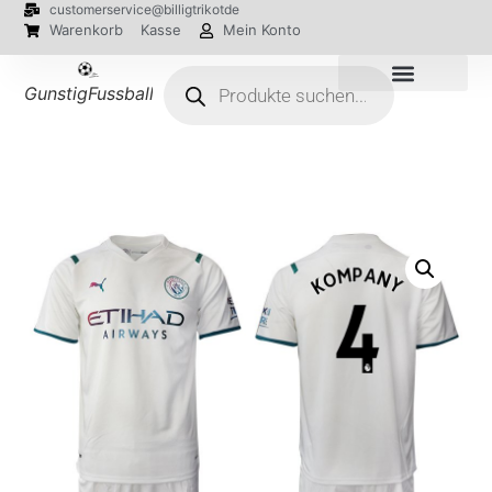
customerservice@billigtrikotde
Warenkorb
Kasse
Mein Konto
GunstigFussballTrikot
EM 2024 Trikots