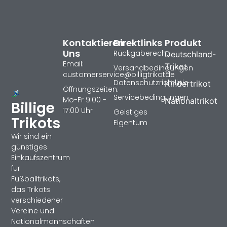
Kontaktieren
Direktlinks
Produkt
Uns
Rückgaberecht
Deutschland-
Email:
Trikot
Versandbedingungen
customerservice@billigtrikotde
Datenschutzrichtlinie
Kindertrikot
Öffnungszeiten:
Servicebedingungen
Mo-Fr 9:00 -
Nationaltrikot
Billige
17:00 Uhr
Geistiges
Trikots
Eigentum
Wir sind ein
günstiges
Einkaufszentrum
für
Fußballtrikots,
das Trikots
verschiedener
Vereine und
Nationalmannschaften