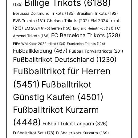
Billige Trikots
(6188)
(185)
Borussia Dortmund Trikots
(185)
Brasilien Trikots
(192)
Chelsea Trikots
(202)
EM 2024 trikot
BVB Trikots
(181)
(213)
EM 2024 trikot herren
(150)
FC
England Heimtrikot
(131)
FC Barcelona Trikots
(528)
Arsenal Trikots
(166)
FIFA WM Katar 2022 trikot
(134)
Frankreich Trikots
(124)
Fußballkleidung
(467)
Fußball Torwarttrikots
(201)
Fußballtrikot Deutschland
(1230)
Fußballtrikot für Herren
(5451)
Fußballtrikot
Günstig Kaufen
(4501)
Fußballtrikot Kurzarm
(4448)
Fußball Trikot Langarm
(326)
Fußballtrikot Set
(178)
Fußballtrikots Kurzarm
(169)