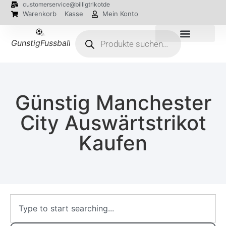
customerservice@billigtrikotde
Warenkorb
Kasse
Mein Konto
GunstigFussballTrikot
EM 2024 Trikots
Günstig Manchester
City Auswärtstrikot
Kaufen