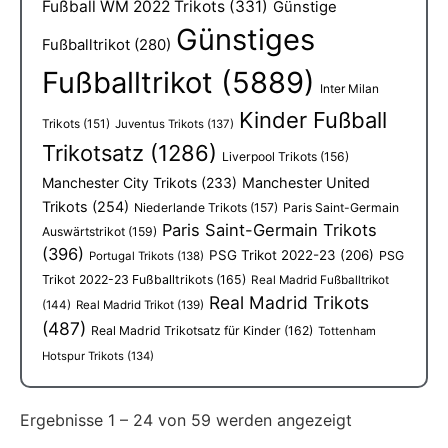
Fußball WM 2022 Trikots
(331)
Günstige
Günstiges
Fußballtrikot
(280)
Fußballtrikot
(5889)
Inter Milan
Kinder Fußball
Trikots
(151)
Juventus Trikots
(137)
Trikotsatz
(1286)
Liverpool Trikots
(156)
Manchester City Trikots
(233)
Manchester United
Trikots
(254)
Niederlande Trikots
(157)
Paris Saint-Germain
Paris Saint-Germain Trikots
Auswärtstrikot
(159)
(396)
PSG Trikot 2022-23
(206)
PSG
Portugal Trikots
(138)
Trikot 2022-23 Fußballtrikots
(165)
Real Madrid Fußballtrikot
Real Madrid Trikots
(144)
Real Madrid Trikot
(139)
(487)
Real Madrid Trikotsatz für Kinder
(162)
Tottenham
Hotspur Trikots
(134)
Ergebnisse 1 – 24 von 59 werden angezeigt