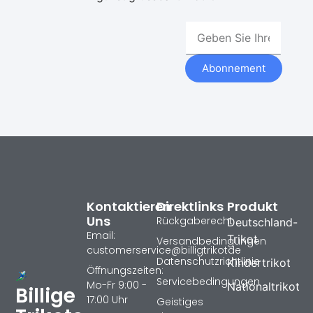
Abonnement
Kontaktieren
Direktlinks
Produkt
Uns
Rückgaberecht
Deutschland-
Email:
Trikot
Versandbedingungen
customerservice@billigtrikotde
Datenschutzrichtlinie
Kindertrikot
Öffnungszeiten:
Servicebedingungen
Mo-Fr 9:00 -
Nationaltrikot
Billige
17:00 Uhr
Geistiges