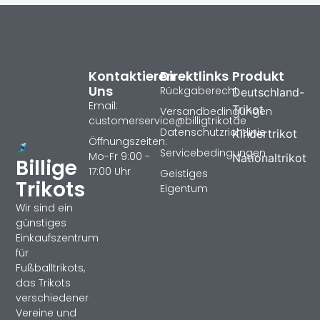
Kontaktieren
Direktlinks
Produkt
Uns
Rückgaberecht
Deutschland-
Email:
Trikot
Versandbedingungen
customerservice@billigtrikotde
Datenschutzrichtlinie
Kindertrikot
Öffnungszeiten:
Servicebedingungen
Mo-Fr 9:00 -
Nationaltrikot
Billige
17:00 Uhr
Geistiges
Trikots
Eigentum
Wir sind ein
günstiges
Einkaufszentrum
für
Fußballtrikots,
das Trikots
verschiedener
Vereine und