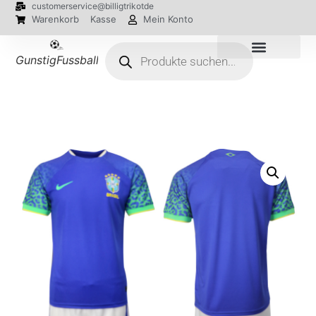
customerservice@billigtrikotde
Warenkorb
Kasse
Mein Konto
GunstigFussballTrikot
EM 2024 Trikots