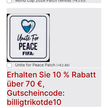
World Cup 2026 Patch (White)
(
+
€
3.63
)
Unite for Peace Patch
(
+
€
2.86
)
Erhalten Sie 10 % Rabatt
über 70 €,
Gutscheincode:
billigtrikotde10