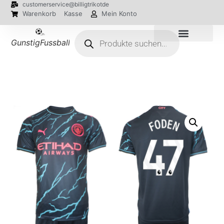
customerservice@billigtrikotde
Warenkorb
Kasse
Mein Konto
GunstigFussballTrikot
EM 2024 Trikots