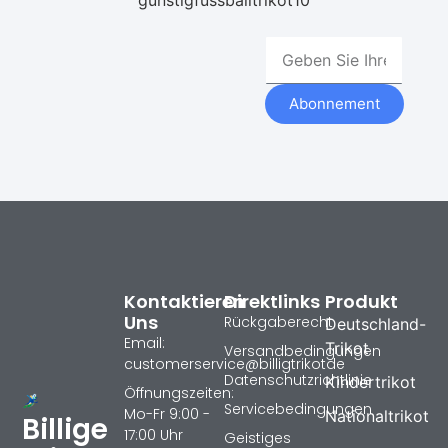
gunstigfussballtrikot10
Abonnement
Kontaktieren
Direktlinks
Produkt
Uns
Rückgaberecht
Deutschland-
Email:
Trikot
Versandbedingungen
customerservice@billigtrikotde
Datenschutzrichtlinie
Kindertrikot
Öffnungszeiten:
Servicebedingungen
Mo-Fr 9:00 -
Nationaltrikot
Billige
17:00 Uhr
Geistiges