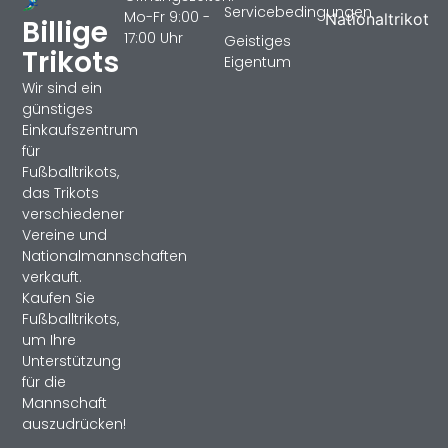
Servicebedingungen
Mo-Fr 9:00 -
Nationaltrikot
Billige
17:00 Uhr
Geistiges
Trikots
Eigentum
Wir sind ein
günstiges
Einkaufszentrum
für
Fußballtrikots,
das Trikots
verschiedener
Vereine und
Nationalmannschaften
verkauft.
Kaufen Sie
Fußballtrikots,
um Ihre
Unterstützung
für die
Mannschaft
auszudrücken!