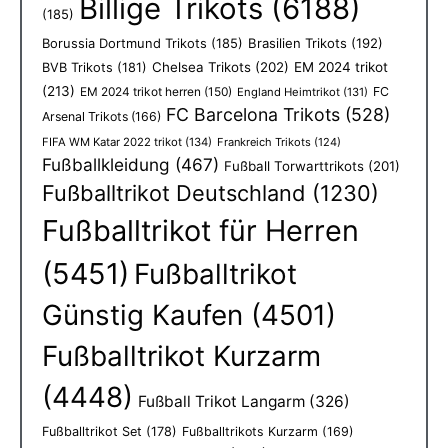
Billige Trikots
(6188)
(185)
Borussia Dortmund Trikots
(185)
Brasilien Trikots
(192)
Chelsea Trikots
(202)
EM 2024 trikot
BVB Trikots
(181)
(213)
EM 2024 trikot herren
(150)
FC
England Heimtrikot
(131)
FC Barcelona Trikots
(528)
Arsenal Trikots
(166)
FIFA WM Katar 2022 trikot
(134)
Frankreich Trikots
(124)
Fußballkleidung
(467)
Fußball Torwarttrikots
(201)
Fußballtrikot Deutschland
(1230)
Fußballtrikot für Herren
(5451)
Fußballtrikot
Günstig Kaufen
(4501)
Fußballtrikot Kurzarm
(4448)
Fußball Trikot Langarm
(326)
Fußballtrikot Set
(178)
Fußballtrikots Kurzarm
(169)