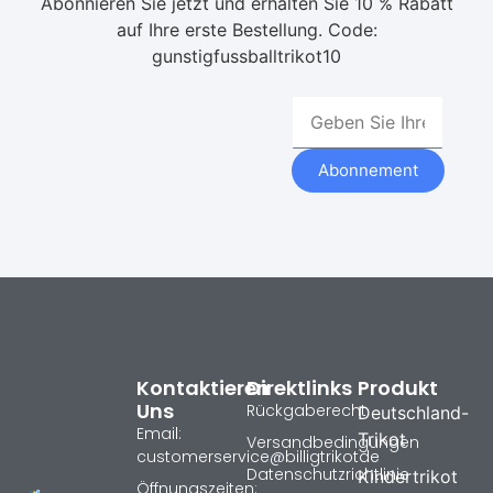
Abonnieren Sie jetzt und erhalten Sie 10 % Rabatt
auf Ihre erste Bestellung. Code:
gunstigfussballtrikot10
Abonnement
Kontaktieren
Direktlinks
Produkt
Uns
Rückgaberecht
Deutschland-
Email:
Trikot
Versandbedingungen
customerservice@billigtrikotde
Datenschutzrichtlinie
Kindertrikot
Öffnungszeiten: