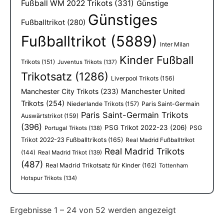
Fußball WM 2022 Trikots
(331)
Günstige
Günstiges
Fußballtrikot
(280)
Fußballtrikot
(5889)
Inter Milan
Kinder Fußball
Trikots
(151)
Juventus Trikots
(137)
Trikotsatz
(1286)
Liverpool Trikots
(156)
Manchester City Trikots
(233)
Manchester United
Trikots
(254)
Niederlande Trikots
(157)
Paris Saint-Germain
Paris Saint-Germain Trikots
Auswärtstrikot
(159)
(396)
PSG Trikot 2022-23
(206)
PSG
Portugal Trikots
(138)
Trikot 2022-23 Fußballtrikots
(165)
Real Madrid Fußballtrikot
Real Madrid Trikots
(144)
Real Madrid Trikot
(139)
(487)
Real Madrid Trikotsatz für Kinder
(162)
Tottenham
Hotspur Trikots
(134)
Ergebnisse 1 – 24 von 52 werden angezeigt