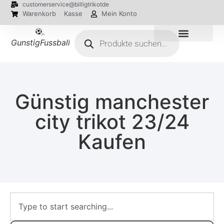
customerservice@billigtrikotde
Warenkorb
Kasse
Mein Konto
GunstigFussballTrikot
EM 2024 Trikots
Günstig manchester
city trikot 23/24
Kaufen