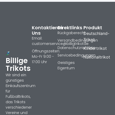
Kontaktieren
Direktlinks
Produkt
Uns
Rückgaberecht
Deutschland-
Email:
Trikot
Versandbedingungen
customerservice@billigtrikotde
Datenschutzrichtlinie
Kindertrikot
Öffnungszeiten:
Servicebedingungen
Mo-Fr 9:00 -
Nationaltrikot
Billige
17:00 Uhr
Geistiges
Trikots
Eigentum
Wir sind ein
günstiges
Einkaufszentrum
für
Fußballtrikots,
das Trikots
verschiedener
Vereine und