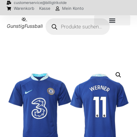
customerservice@billigtrikotde
Warenkorb
Kasse
Mein Konto
GunstigFussballTrikot
EM 2024 Trikots