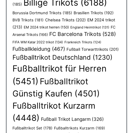
Billige Trikots
(6188)
(185)
Borussia Dortmund Trikots
(185)
Brasilien Trikots
(192)
Chelsea Trikots
(202)
EM 2024 trikot
BVB Trikots
(181)
(213)
EM 2024 trikot herren
(150)
FC
England Heimtrikot
(131)
FC Barcelona Trikots
(528)
Arsenal Trikots
(166)
FIFA WM Katar 2022 trikot
(134)
Frankreich Trikots
(124)
Fußballkleidung
(467)
Fußball Torwarttrikots
(201)
Fußballtrikot Deutschland
(1230)
Fußballtrikot für Herren
(5451)
Fußballtrikot
Günstig Kaufen
(4501)
Fußballtrikot Kurzarm
(4448)
Fußball Trikot Langarm
(326)
Fußballtrikot Set
(178)
Fußballtrikots Kurzarm
(169)