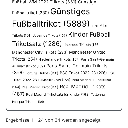
Fußball WM 2022 Trikots
(331)
Günstige
Günstiges
Fußballtrikot
(280)
Fußballtrikot
(5889)
Inter Milan
Kinder Fußball
Trikots
(151)
Juventus Trikots
(137)
Trikotsatz
(1286)
Liverpool Trikots
(156)
Manchester City Trikots
(233)
Manchester United
Trikots
(254)
Niederlande Trikots
(157)
Paris Saint-Germain
Paris Saint-Germain Trikots
Auswärtstrikot
(159)
(396)
PSG Trikot 2022-23
(206)
PSG
Portugal Trikots
(138)
Trikot 2022-23 Fußballtrikots
(165)
Real Madrid Fußballtrikot
Real Madrid Trikots
(144)
Real Madrid Trikot
(139)
(487)
Real Madrid Trikotsatz für Kinder
(162)
Tottenham
Hotspur Trikots
(134)
Ergebnisse 1 – 24 von 34 werden angezeigt