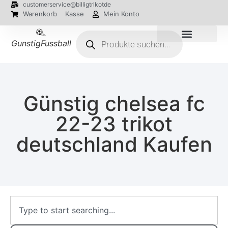
customerservice@billigtrikotde
Warenkorb
Kasse
Mein Konto
GunstigFussballTrikot
EM 2024 Trikots
Günstig chelsea fc
22-23 trikot
deutschland Kaufen