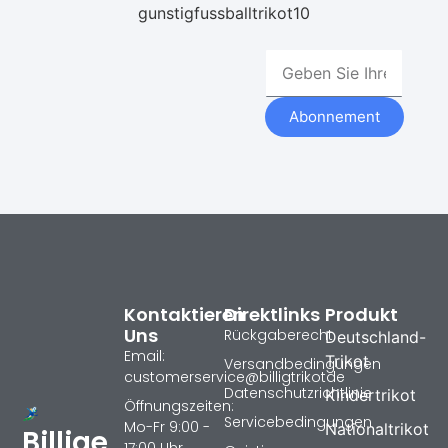
gunstigfussballtrikot10
Abonnement
Kontaktieren
Direktlinks
Produkt
Uns
Rückgaberecht
Deutschland-
Email:
Trikot
Versandbedingungen
customerservice@billigtrikotde
Datenschutzrichtlinie
Kindertrikot
Öffnungszeiten:
Servicebedingungen
Mo-Fr 9:00 -
Nationaltrikot
Billige
17:00 Uhr