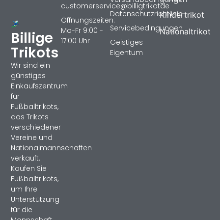
customerservice@billigtrikotde
Datenschutzrichtlinie
Kindertrikot
Öffnungszeiten:
Servicebedingungen
Mo-Fr 9:00 -
Nationaltrikot
Billige
17:00 Uhr
Geistiges
Trikots
Eigentum
Wir sind ein
günstiges
Einkaufszentrum
für
Fußballtrikots,
das Trikots
verschiedener
Vereine und
Nationalmannschaften
verkauft.
Kaufen Sie
Fußballtrikots,
um Ihre
Unterstützung
für die