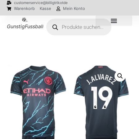
customerservice@billigtrikotde
Warenkorb
Kasse
Mein Konto
GunstigFussballTrikot
EM 2024 Trikots