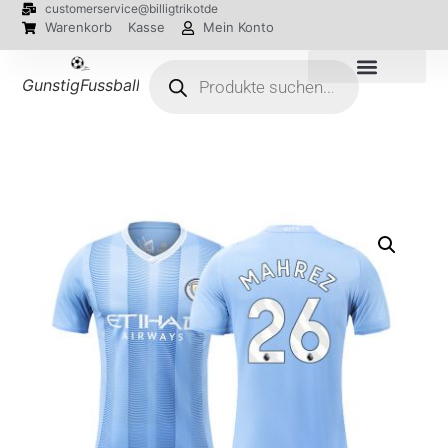
customerservice@billigtrikotde
Warenkorb
Kasse
Mein Konto
GunstigFussballTrikot
EM 2024 Trikots