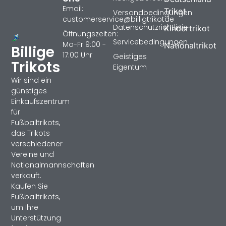
Email:
Trikot
Versandbedingungen
customerservice@billigtrikotde
Datenschutzrichtlinie
Kindertrikot
Öffnungszeiten:
Servicebedingungen
Mo-Fr 9:00 -
Nationaltrikot
Billige
17:00 Uhr
Geistiges
Trikots
Eigentum
Wir sind ein
günstiges
Einkaufszentrum
für
Fußballtrikots,
das Trikots
verschiedener
Vereine und
Nationalmannschaften
verkauft.
Kaufen Sie
Fußballtrikots,
um Ihre
Unterstützung