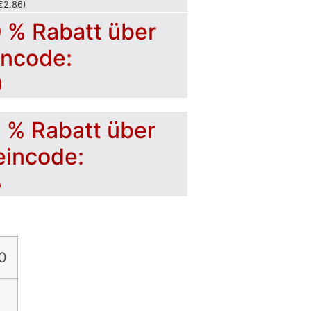
€
2.86
)
0 % Rabatt über
incode:
0
5 % Rabatt über
eincode:
5
0