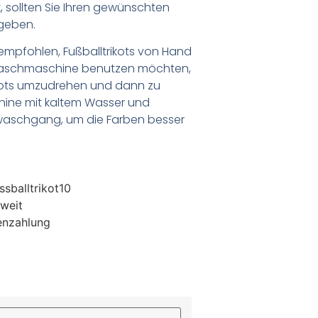
 sollten Sie Ihren gewünschten
geben.
empfohlen, Fußballtrikots von Hand
Waschmaschine benutzen möchten,
ikots umzudrehen und dann zu
chine mit kaltem Wasser und
waschgang, um die Farben besser
sballtrikot10
weit
enzahlung