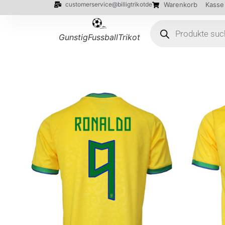
customerservice@billigtrikotde
Warenkorb
Kasse
GunstigFussballTrikot