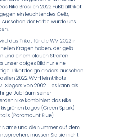
s Nike Brasilien 2022 Fußballtrikot
 gegen ein leuchtendes Gelb,
Das Aussehen der Farbe wurde uns
ben.
rd das Trikot für die WM 2022 in
tionellen Kragen haben, der gelb
n und einem blauen Streifen
ass unser obiges Bild nur eine
tige Trikotdesign anders aussehen
rasilien 2022 WM-Heimtrikots
M-Siegers von 2002 – es kann als
rige Jubiläum seiner
rden.Nike kombiniert das Nike
ltürkisgrünen Logos (Green Spark)
tails (Paramount Blue).
er Name und die Nummer auf dem
ntsprechen, müssen Sie sie nicht