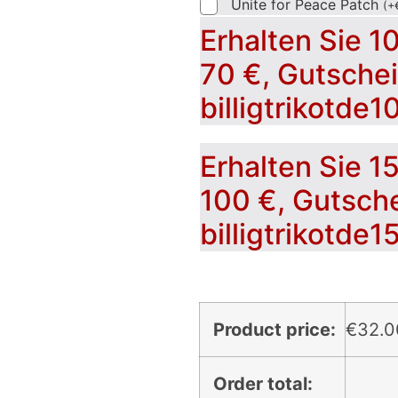
Unite for Peace Patch
(
+
Erhalten Sie 1
70 €, Gutsche
billigtrikotde1
Erhalten Sie 1
100 €, Gutsch
billigtrikotde1
Product price:
€
32.0
Order total: