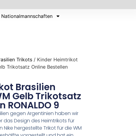
Nationalmannschaften
rasilien Trikots
/ Kinder Heimtrikot
b Trikotsatz Online Bestellen
kot Brasilien
M Gelb Trikotsatz
len RONALDO 9
ilien gegen Argentinien haben wir
 das Design des Heimtrikots für
Nike hergestellte Trikot für die WM
eshälfte vorgestellt und hat ein