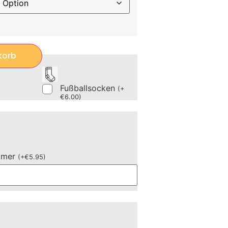
korb
Fußballsocken
(
+
€
6.00
)
mmer
(
+
€
5.95
)