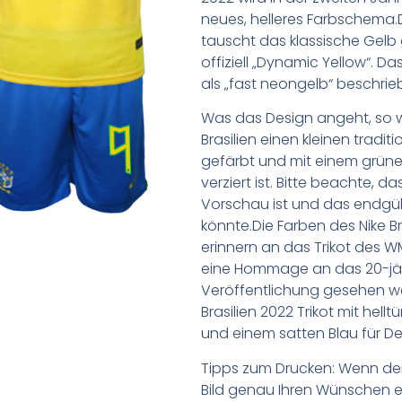
neues, helleres Farbschema.Da
tauscht das klassische Gelb
offiziell „Dynamic Yellow“. 
als „fast neongelb“ beschrie
Was das Design angeht, so wi
Brasilien einen kleinen tradi
gefärbt und mit einem grüne
verziert ist. Bitte beachte, d
Vorschau ist und das endgül
könnte.Die Farben des Nike B
erinnern an das Trikot des W
eine Hommage an das 20-jäh
Veröffentlichung gesehen we
Brasilien 2022 Trikot mit hel
und einem satten Blau für De
Tipps zum Drucken: Wenn d
Bild genau Ihren Wünschen e