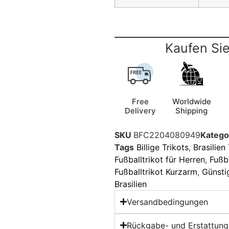
Kaufen Sie
Free
Worldwide
Delivery
Shipping
SKU
BFC2204080949
Katego
Tags
Billige Trikots
,
Brasilien
Fußballtrikot für Herren
,
Fußb
Fußballtrikot Kurzarm
,
Günsti
Brasilien
Versandbedingungen
Rückgabe- und Erstattungs