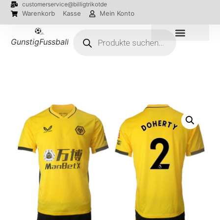
customerservice@billigtrikotde
Warenkorb
Kasse
Mein Konto
GunstigFussballTrikot
EM 2024 Trikots