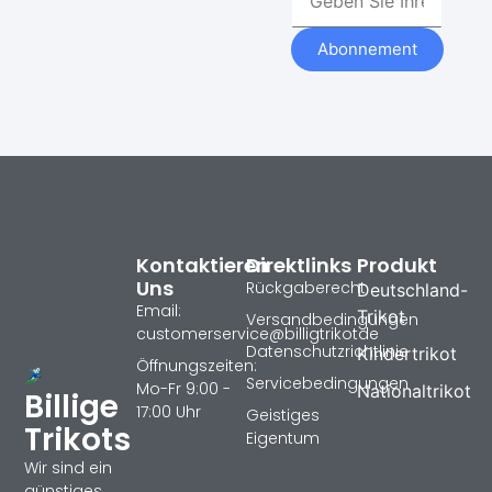
Abonnement
Kontaktieren
Direktlinks
Produkt
Uns
Rückgaberecht
Deutschland-
Email:
Trikot
Versandbedingungen
customerservice@billigtrikotde
Datenschutzrichtlinie
Kindertrikot
Öffnungszeiten:
Servicebedingungen
Mo-Fr 9:00 -
Nationaltrikot
Billige
17:00 Uhr
Geistiges
Trikots
Eigentum
Wir sind ein
günstiges