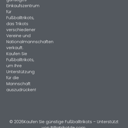
Einkaufszentrum
für
Fußballtrikots,
das Trikots
verschiedener
Vereine und
Nationalmannschaften
verkauft.
Kaufen Sie
Fußballtrikots,
um Ihre
Unterstützung
für die
Mannschaft
auszudrücken!
© 2026Kaufen Sie günstige Fußballtrikots – Unterstützt
von Billigtrikotde.com.