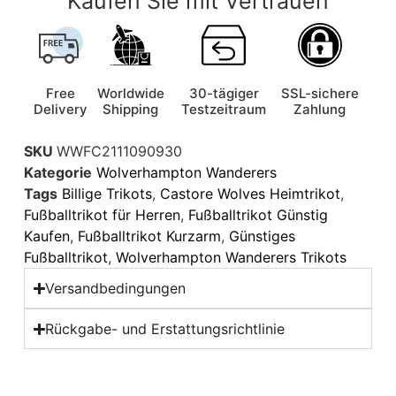
Kaufen Sie mit Vertrauen
Free
Worldwide
30-tägiger
SSL-sichere
Delivery
Shipping
Testzeitraum
Zahlung
SKU
WWFC2111090930
Kategorie
Wolverhampton Wanderers
Tags
Billige Trikots
,
Castore Wolves Heimtrikot
,
Fußballtrikot für Herren
,
Fußballtrikot Günstig
Kaufen
,
Fußballtrikot Kurzarm
,
Günstiges
Fußballtrikot
,
Wolverhampton Wanderers Trikots
Versandbedingungen
Rückgabe- und Erstattungsrichtlinie