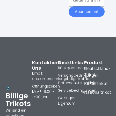
Abonnement
Kontaktieren
Direktlinks
Produkt
Uns
Rückgaberecht
Deutschland-
Email:
Trikot
Versandbedingungen
customerservice@billigtrikotde
Datenschutzrichtlinie
Kindertrikot
Öffnungszeiten:
Servicebedingungen
Mo-Fr 9:00 -
Nationaltrikot
Billige
17:00 Uhr
Geistiges
Trikots
Eigentum
Wir sind ein
günstiges