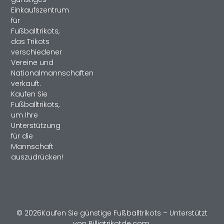
Einkaufszentrum
für
Fußballtrikots,
das Trikots
verschiedener
Vereine und
Nationalmannschaften
verkauft.
Kaufen Sie
Fußballtrikots,
um Ihre
Unterstützung
für die
Mannschaft
auszudrücken!
© 2026Kaufen Sie günstige Fußballtrikots – Unterstützt
von Billigtrikotde.com.