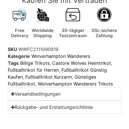
Kaufen Sie mit Vertrauen
Free
Worldwide
30-tägiger
SSL-sichere
Delivery
Shipping
Testzeitraum
Zahlung
SKU
WWFC2111090919
Kategorie
Wolverhampton Wanderers
Tags
Billige Trikots
,
Castore Wolves Heimtrikot
,
Fußballtrikot für Herren
,
Fußballtrikot Günstig
Kaufen
,
Fußballtrikot Kurzarm
,
Günstiges
Fußballtrikot
,
Wolverhampton Wanderers Trikots
Versandbedingungen
Rückgabe- und Erstattungsrichtlinie