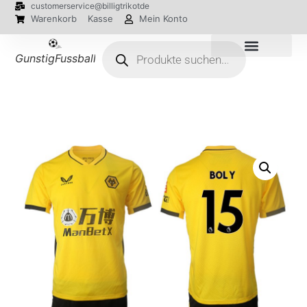
customerservice@billigtrikotde
Warenkorb
Kasse
Mein Konto
GunstigFussballTrikot
EM 2024 Trikots