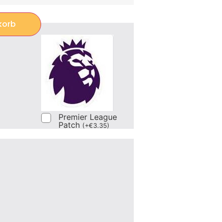
korb
Premier League
Patch
(
+
€
3.35
)