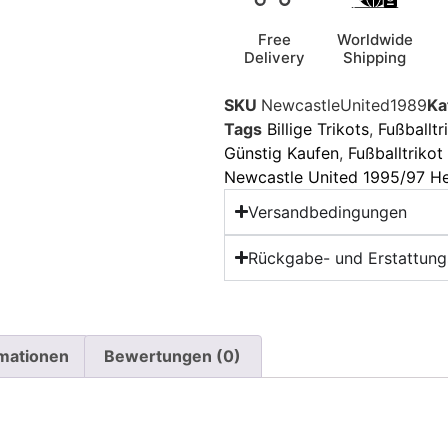
Free
Worldwide
Delivery
Shipping
SKU
NewcastleUnited1989
Ka
Tags
Billige Trikots
,
Fußballtr
Günstig Kaufen
,
Fußballtriko
Newcastle United 1995/97 He
Versandbedingungen
Rückgabe- und Erstattungs
rmationen
Bewertungen (0)