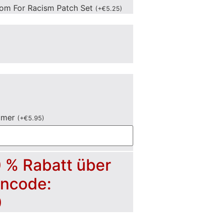
om For Racism Patch Set
(
+
€
5.25
)
mmer
(
+
€
5.95
)
0 % Rabatt über
incode:
0