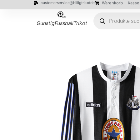
customerservice@billigtrikotde
Warenkorb
Kasse
GunstigFussballTrikot