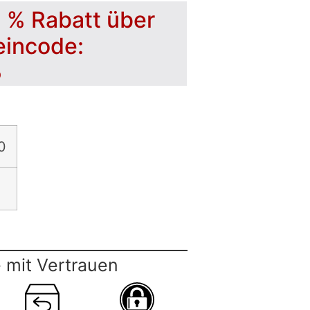
5 % Rabatt über
eincode:
5
0
 mit Vertrauen