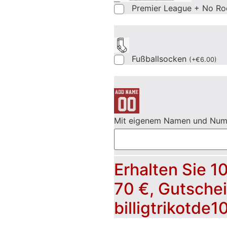
Premier League + No Ro
Fußballsocken
(
+
€
6.00
)
Mit eigenem Namen und Nu
Erhalten Sie 1
70 €, Gutsche
billigtrikotde1