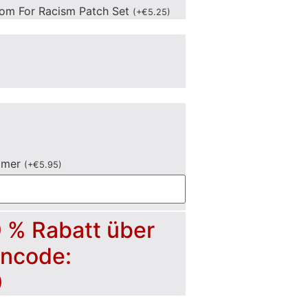
om For Racism Patch Set
(
+
€
5.25
)
mmer
(
+
€
5.95
)
0 % Rabatt über
incode:
0