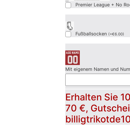
Premier League + No Ro
Fußballsocken
(
+
€
6.00
)
Mit eigenem Namen und Nu
Erhalten Sie 1
70 €, Gutsche
billigtrikotde1