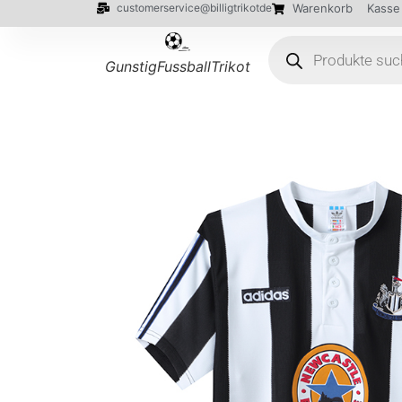
customerservice@billigtrikotde
Warenkorb
Kasse
GunstigFussballTrikot