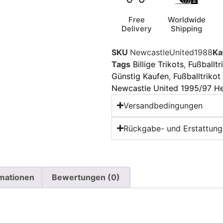
Free
Worldwide
Delivery
Shipping
SKU
NewcastleUnited1988
Ka
Tags
Billige Trikots
,
Fußballtr
Günstig Kaufen
,
Fußballtriko
Newcastle United 1995/97 He
Versandbedingungen
Rückgabe- und Erstattungs
rmationen
Bewertungen (0)