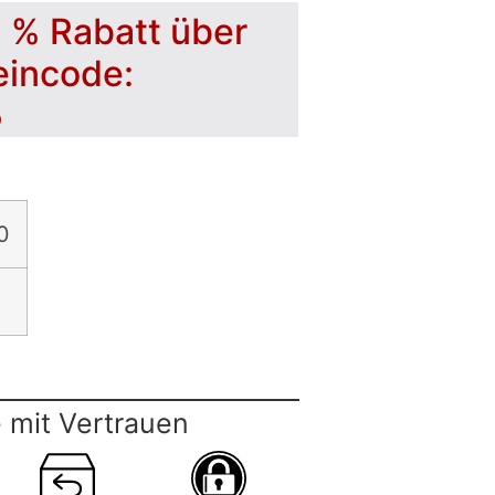
5 % Rabatt über
eincode:
5
0
 mit Vertrauen