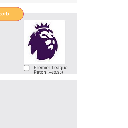
korb
Premier League
Patch
(
+
€
3.35
)