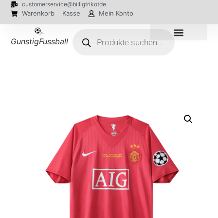
customerservice@billigtrikotde
Warenkorb
Kasse
Mein Konto
GunstigFussballTrikot
EM 2024 Trikots