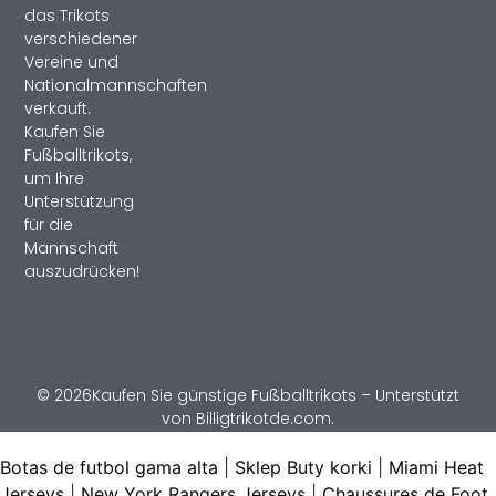
das Trikots
verschiedener
Vereine und
Nationalmannschaften
verkauft.
Kaufen Sie
Fußballtrikots,
um Ihre
Unterstützung
für die
Mannschaft
auszudrücken!
© 2026Kaufen Sie günstige Fußballtrikots – Unterstützt
von Billigtrikotde.com.
Botas de futbol gama alta
|
Sklep Buty korki
|
Miami Heat
Jerseys
|
New York Rangers Jerseys
|
Chaussures de Foot