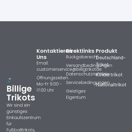
Kontaktieren
Direktlinks
Produkt
Uns
Rückgaberecht
Deutschland-
Email:
Trikot
Versandbedingungen
customerservice@billigtrikotde
Datenschutzrichtlinie
Kindertrikot
Öffnungszeiten:
Servicebedingungen
Mo-Fr 9:00 -
Nationaltrikot
Billige
17:00 Uhr
Geistiges
Trikots
Eigentum
Wir sind ein
günstiges
Einkaufszentrum
für
Fußballtrikots,