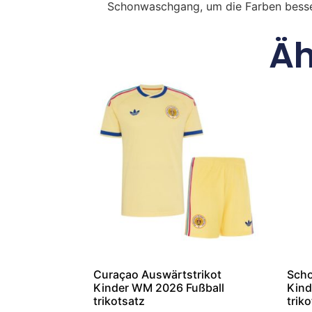
Schonwaschgang, um die Farben besse
Äh
Curaçao Auswärtstrikot
Scho
Kinder WM 2026 Fußball
Kind
trikotsatz
trik