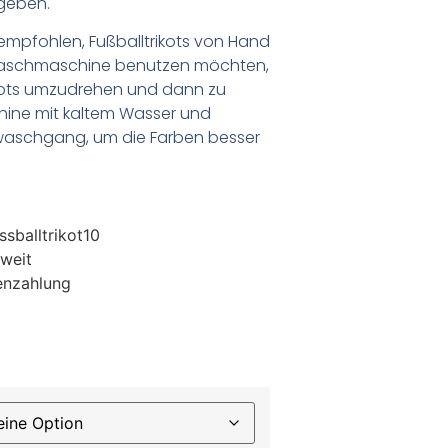
geben.
empfohlen, Fußballtrikots von Hand
Waschmaschine benutzen möchten,
ikots umzudrehen und dann zu
chine mit kaltem Wasser und
waschgang, um die Farben besser
sballtrikot10
weit
enzahlung