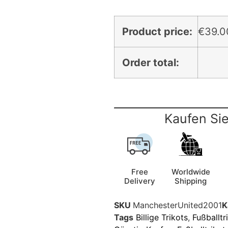
Product price:
€
39.0
Order total:
Kaufen Sie
Free
Worldwide
Delivery
Shipping
SKU
ManchesterUnited2001
K
Tags
Billige Trikots
,
Fußballtr