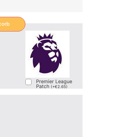
korb
Premier League
Patch
(
+
€
2.65
)