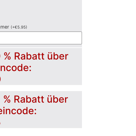
mmer
(
+
€
5.95
)
0 % Rabatt über
incode:
0
5 % Rabatt über
eincode:
5