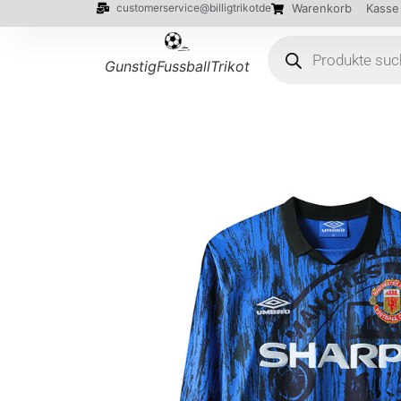
customerservice@billigtrikotde
Warenkorb
Kasse
GunstigFussballTrikot