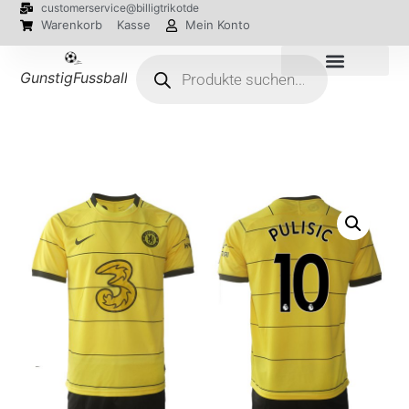
customerservice@billigtrikotde
Warenkorb
Kasse
Mein Konto
GunstigFussballTrikot
EM 2024 Trikots