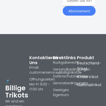
Abonnement
Kontaktieren
Direktlinks
Produkt
Uns
Rückgaberecht
Deutschland-
Email:
Trikot
Versandbedingungen
customerservice@billigtrikotde
Datenschutzrichtlinie
Kindertrikot
Öffnungszeiten:
Servicebedingungen
Mo-Fr 9:00 -
Nationaltrikot
Billige
17:00 Uhr
Geistiges
Trikots
Eigentum
Wir sind ein