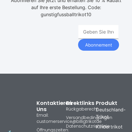
Abonnieren Sie jetzt und erhalten Sie 10 % Rabatt
auf Ihre erste Bestellung. Code:
gunstigfussballtrikot10
Abonnement
Kontaktieren
Direktlinks
Produkt
Uns
Rückgaberecht
Deutschland-
Email:
Trikot
Versandbedingungen
customerservice@billigtrikotde
Datenschutzrichtlinie
Kindertrikot
Öffnungszeiten: