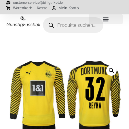
customerservice@billigtrikotde
Warenkorb
Kasse
Mein Konto
GunstigFussballTrikot
EM 2024 Trikots