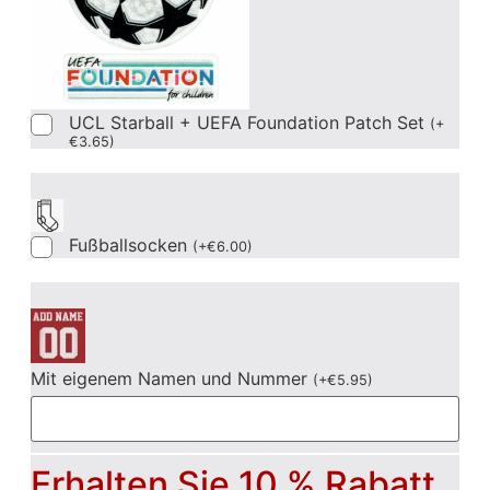
UCL Starball + UEFA Foundation Patch Set
(
+
€
3.65
)
Fußballsocken
(
+
€
6.00
)
Mit eigenem Namen und Nummer
(
+
€
5.95
)
Erhalten Sie 10 % Rabatt