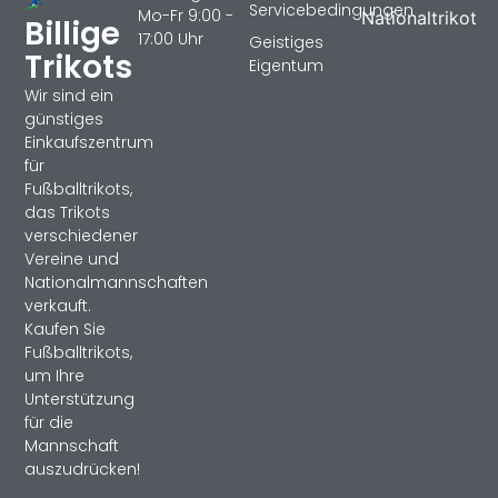
Servicebedingungen
Mo-Fr 9:00 -
Nationaltrikot
Billige
17:00 Uhr
Geistiges
Trikots
Eigentum
Wir sind ein
günstiges
Einkaufszentrum
für
Fußballtrikots,
das Trikots
verschiedener
Vereine und
Nationalmannschaften
verkauft.
Kaufen Sie
Fußballtrikots,
um Ihre
Unterstützung
für die
Mannschaft
auszudrücken!