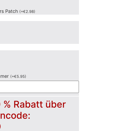
ers Patch
(
+
€
2.98
)
mmer
(
+
€
5.95
)
0 % Rabatt über
incode:
0