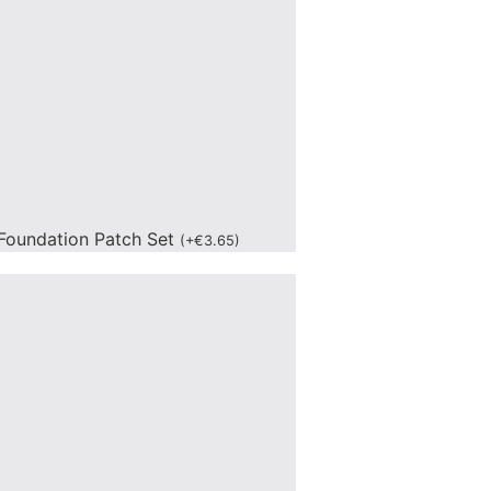
Foundation Patch Set
(
+
€
3.65
)