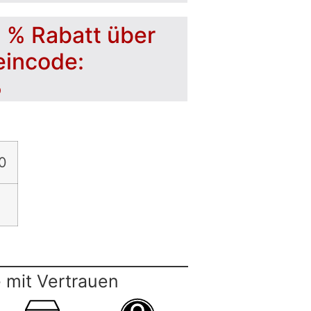
5 % Rabatt über
eincode:
5
0
 mit Vertrauen