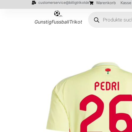
customerservice@billigtrikotde
Warenkorb
Kasse
GunstigFussballTrikot