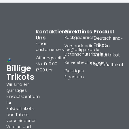
Kontaktieren
Direktlinks
Produkt
Uns
Rückgaberecht
Deutschland-
Email:
Trikot
Versandbedingungen
customerservice@billigtrikotde
Datenschutzrichtlinie
Kindertrikot
Öffnungszeiten:
Servicebedingungen
Mo-Fr 9:00 -
Nationaltrikot
Billige
17:00 Uhr
Geistiges
Trikots
Eigentum
Wir sind ein
günstiges
Einkaufszentrum
für
Fußballtrikots,
das Trikots
verschiedener
Vereine und