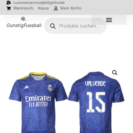
customerservice@billigtrikotde
Warenkorb
Kasse
Mein Konto
GunstigFussballTrikot
EM 2024 Trikots