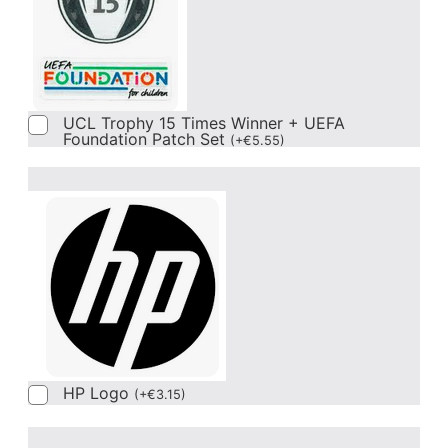
UCL Trophy 15 Times Winner + UEFA
Foundation Patch Set
(
+
€
5.55
)
HP Logo
(
+
€
3.15
)