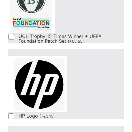
UCL Trophy 15 Times Winner + UEFA
Foundation Patch Set
(
+
€
5.55
)
HP Logo
(
+
€
3.15
)