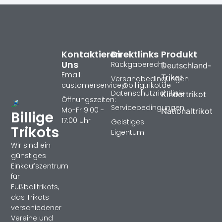
Kontaktieren
Direktlinks
Produkt
Uns
Rückgaberecht
Deutschland-
Email:
Trikot
Versandbedingungen
customerservice@billigtrikotde
Datenschutzrichtlinie
Kindertrikot
Öffnungszeiten:
Servicebedingungen
Mo-Fr 9:00 -
Nationaltrikot
Billige
17:00 Uhr
Geistiges
Trikots
Eigentum
Wir sind ein
günstiges
Einkaufszentrum
für
Fußballtrikots,
das Trikots
verschiedener
Vereine und