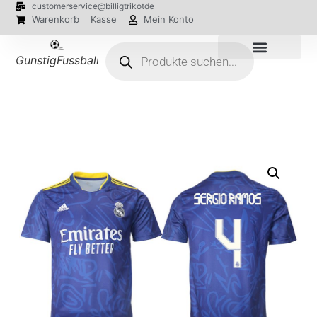
customerservice@billigtrikotde
Warenkorb
Kasse
Mein Konto
GunstigFussballTrikot
EM 2024 Trikots