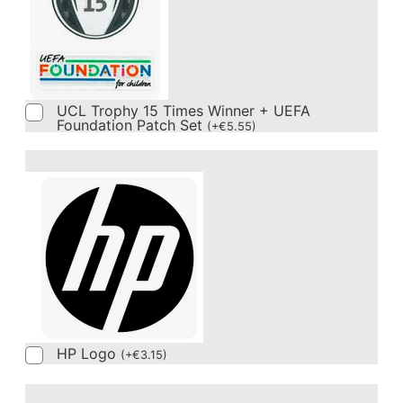
UCL Trophy 15 Times Winner + UEFA
Foundation Patch Set
(
+
€
5.55
)
HP Logo
(
+
€
3.15
)