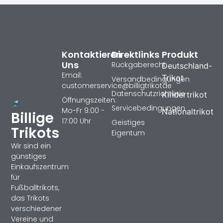
Kontaktieren
Direktlinks
Produkt
Uns
Rückgaberecht
Deutschland-
Email:
Trikot
Versandbedingungen
customerservice@billigtrikotde
Datenschutzrichtlinie
Kindertrikot
Öffnungszeiten:
Servicebedingungen
Mo-Fr 9:00 -
Nationaltrikot
Billige
17:00 Uhr
Geistiges
Trikots
Eigentum
Wir sind ein
günstiges
Einkaufszentrum
für
Fußballtrikots,
das Trikots
verschiedener
Vereine und