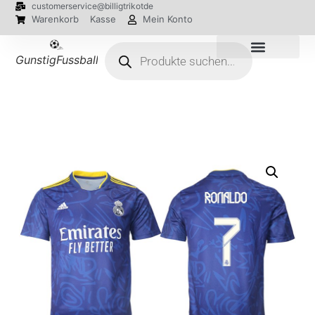
customerservice@billigtrikotde
Warenkorb
Kasse
Mein Konto
GunstigFussballTrikot
EM 2024 Trikots