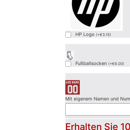
HP Logo
(
+
€
3.15
)
Fußballsocken
(
+
€
6.00
)
Mit eigenem Namen und Nu
Erhalten Sie 1