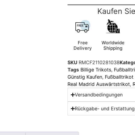
Kaufen Sie
Free
Worldwide
Delivery
Shipping
SKU
RMCF2110281038
Kateg
Tags
Billige Trikots
,
Fußballtr
Günstig Kaufen
,
Fußballtriko
Real Madrid Auswärtstrikot
,
R
Versandbedingungen
Rückgabe- und Erstattungs