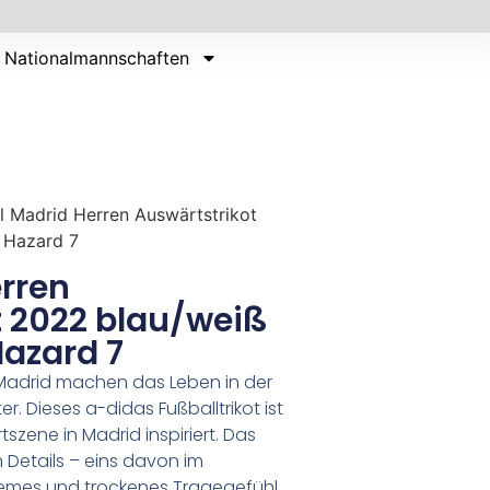
Nationalmannschaften
l Madrid Herren Auswärtstrikot
 Hazard 7
rren
t 2022 blau/weiß
Hazard 7
l Madrid machen das Leben in der
. Dieses a-didas Fußballtrikot ist
tszene in Madrid inspiriert. Das
Details – eins davon im
uemes und trockenes Tragegefühl