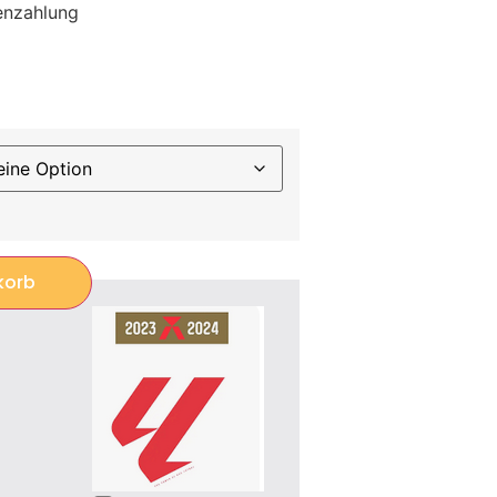
enzahlung
korb