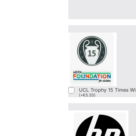
UCL Trophy 15 Times Wi
(
+
€
5.55
)