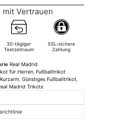
 mit Vertrauen
30-tägiger
SSL-sichere
Testzeitraum
Zahlung
orie
Real Madrid
ikot für Herren
,
Fußballtrikot
t Kurzarm
,
Günstiges Fußballtrikot
,
eal Madrid Trikots
richtlinie