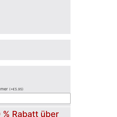
mmer
(
+
€
5.95
)
0 % Rabatt über