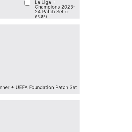
La Liga +
Champions 2023-
24 Patch Set
(
+
€
3.85
)
nner + UEFA Foundation Patch Set