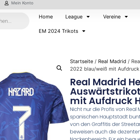
Mein Konto
Home
League
Vereine
EM 2024 Trikots
Startseite
/
Real Madrid
/ Rea
2022 blau/weiß mit Aufdruck
Real Madrid He
Auswärtstriko
mit Aufdruck 
Nicht nur die Profis von Rea
spanischen Hauptstadt bunter
von den Graffitis der Streetar
beweisen auch die dezenten 
Nackenbereich. Für ein beq