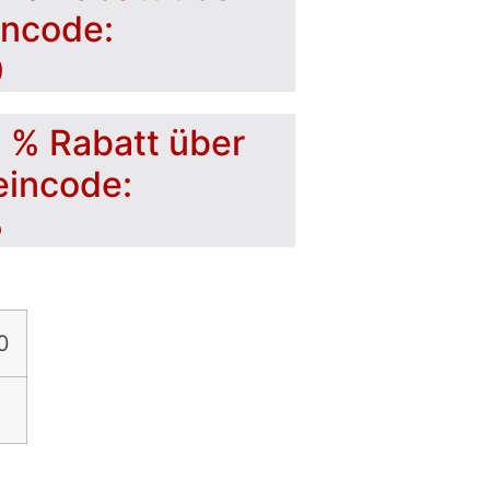
incode:
0
5 % Rabatt über
eincode:
5
0