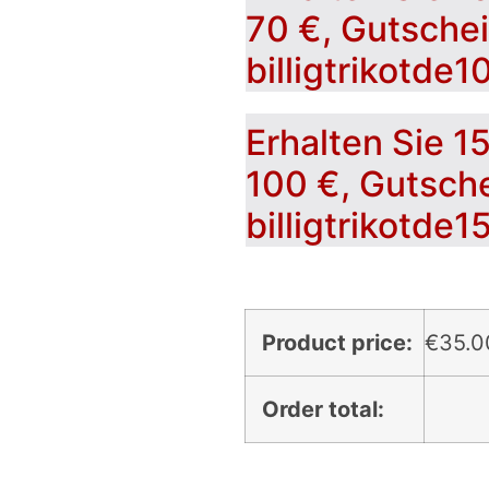
70 €, Gutsche
billigtrikotde1
Erhalten Sie 1
100 €, Gutsch
billigtrikotde1
Product price:
€
35.0
Order total: